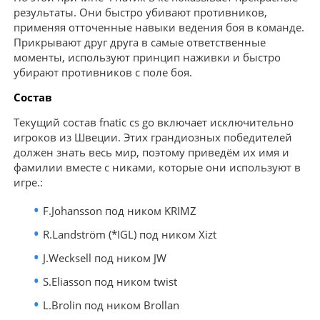
результаты. Они быстро убивают противников,
применяя отточенные навыки ведения боя в команде.
Прикрывают друг друга в самые ответственные
моменты, используют принцип наживки и быстро
убирают противников с поле боя.
Состав
Текущий состав fnatic cs go включает исключительно
игроков из Швеции. Этих грандиозных победителей
должен знать весь мир, поэтому приведём их имя и
фамилии вместе с никами, которые они используют в
игре.:
F.Johansson под ником KRIMZ
R.Landström (*IGL) под ником Xizt
J.Wecksell под ником JW
S.Eliasson под ником twist
L.Brolin под ником Brollan