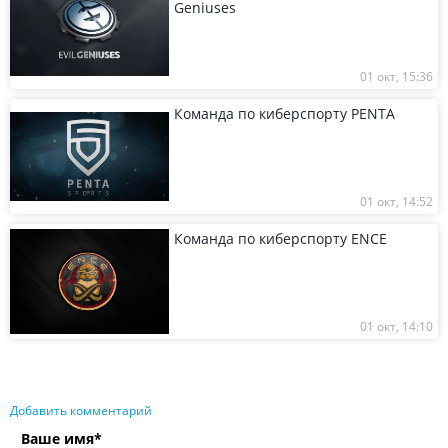
Geniuses
01 окт, 15:36
Команда по киберспорту PENTA
01 окт, 14:52
Команда по киберспорту ENCE
01 окт, 14:10
Добавить комментарий
Ваше имя*