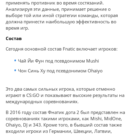
применять противник во время состязаний.
Анализируя эти данные, принимает решение о
выборе той или иной стратегии команды, которая
должна принести наибольшую эффективность во
время игр.
Состав
Сегодня основной состав Fnatic включает игроков:
Чай Йи Фун под псевдонимом Mushi
Чон Синь Ху под псевдонимом Ohaiyo
Это два самых сильных игрока, которые отменно
играют в CS:GO и показывают высокие результаты на
международных соревнованиях.
В 2016 году состав Фнатик дота 2 был представлен на
соревнованиях такими игроками, как Mishi, MidOne,
Ohaiyo, DJ и 343. Кроме того, в бывший состав также
входили игроки из Германии, Швеции, Латвии,