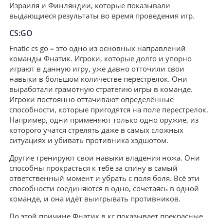
Израиля и Финляндии, которые показывали
выдающиеся результаты во время проведения игр.
CS:GO
Fnatic cs go
–
это одно из основных направлений
команды Фнатик. Игроки, которые долго и упорно
играют в данную игру, уже давно отточили свои
навыки в большом количестве перестрелок. Они
выработали грамотную стратегию игры в команде.
Игроки постоянно оттачивают определённые
способности, которые пригодятся на поле перестрелок.
Например, одни применяют только одно оружие, из
которого учатся стрелять даже в самых сложных
ситуациях и убивать противника хэдшотом.
Другие тренируют свои навыки владения ножа. Они
способны прокрасться к тебе за спину в самый
ответственный момент и убрать с поля боля. Всё эти
способности соединяются в одно, сочетаясь в одной
команде, и она идёт выигрывать противников.
По этой причине Фнатик в кс показывает прекрасные