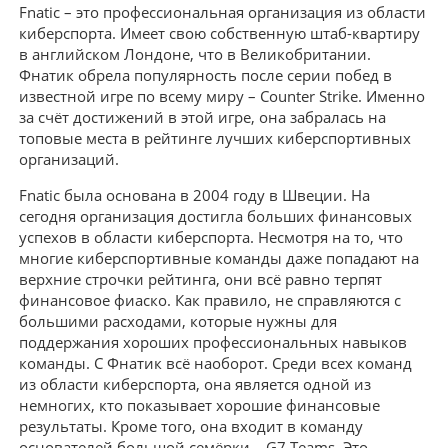
Fnatic – это профессиональная организация из области
киберспорта. Имеет свою собственную штаб-квартиру
в английском Лондоне, что в Великобритании.
Фнатик обрела популярность после серии побед в
известной игре по всему миру – Counter Strike. Именно
за счёт достижений в этой игре, она забралась на
топовые места в рейтинге лучших киберспортивных
организаций.
Fnatic была основана в 2004 году в Швеции. На
сегодня организация достигла больших финансовых
успехов в области киберспорта. Несмотря на то, что
многие киберспортивные команды даже попадают на
верхние строчки рейтинга, они всё равно терпят
финансовое фиаско. Как правило, не справляются с
большими расходами, которые нужны для
поддержания хороших профессиональных навыков
команды. С Фнатик всё наоборот. Среди всех команд
из области киберспорта, она является одной из
немногих, кто показывает хорошие финансовые
результаты. Кроме того, она входит в команду
основателей большой семёрки – G7 Teams. Это