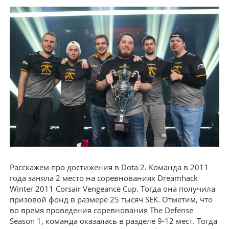
Расскажем про достижения в Dota 2. Команда в 2011
года заняла 2 место на соревнованиях Dreamhack
Winter 2011 Corsair Vengeance Cup. Тогда она получила
призовой фонд в размере 25 тысяч SEK. Отметим, что
во время проведения соревнования The Defense
Season 1, команда оказалась в разделе 9-12 мест. Тогда