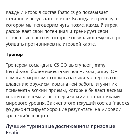
Каждый игрок в состав fnatic cs go показывает
отличные результаты в игре. Благодаря тренеру, о
котором мы поговорим чуть позже, каждый игрок
раскрывает свой потенциал и тренирует свои
особенные навыки, которые позволяют ему быстро
убивать противников на игровой карте.
Тренер
Тренером команды в CS GO выступает Jimmy
Berndtsson более известный под ником Jumpy. Он
помогает игрокам отточить навыки мастерства по
владению оружием, командной работы и учит их
применять всякий приёмы, которые бывают весьма
кстати во время игры с серьёзными противниками
мирового уровня. За счёт этого текущий состав fnatic cs
go демонстрирует хорошие результаты на мировой
арене киберспорта.
Лучшие турнирные достижения и призовые
Fnatic