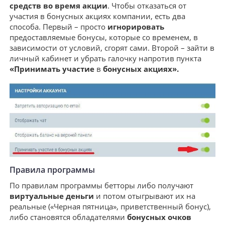
средств во время акции
. Чтобы отказаться от
участия в бонусных акциях компании, есть два
способа. Первый – просто
игнорировать
предоставляемые бонусы, которые со временем, в
зависимости от условий, сгорят сами. Второй – зайти в
личный кабинет и убрать галочку напротив пункта
«Принимать участие
в
бонусных акциях».
Правила программы
По правилам программы бетторы либо получают
виртуальные деньги
и потом отыгрывают их на
реальные («Черная пятница», приветственный бонус),
либо становятся обладателями
бонусных очков