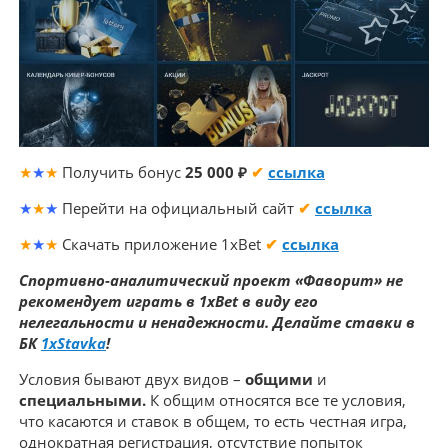
★
★
★
Получить бонус
25 000 ₽
✔
ссылка
★
★
★
Перейти на официальный сайт
✔
ссылка
★
★
★
Скачать приложение 1xBet
✔
ссылка
Спортивно-аналитический проект «Фаворит» не
рекомендует играть в 1xBet в виду его
нелегальности и ненадежности. Делайте ставки в
БК
1xStavka
!
Условия бывают двух видов –
общими
и
специальными.
К общим относятся все те условия,
что касаются и ставок в общем, то есть честная игра,
однократная регистрация, отсутствие попыток