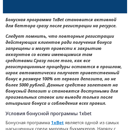
Бонусная программа 1
xBet
становится активной
для беттора сразу после регистрации на ресурсе.
Следует помнить, что повторные регистрации
действующих клиентов ради получения бонуса
запрещены и могут привести к закрытию
аккаунтов со всеми имеющимися там
средствами
.
Сразу после того, как все
регистрационные процедуры остаются в прошлом,
игрок автоматически получает приветственный
бонус в размере 100% от первого депозита, но не
более 5000 рублей. Данные средства залетают на
бонусный депозит и становятся доступными для
произвольных ставок или вывода только после
отыгрыша бонуса и соблюдения всех правил.
Условия бонусной программы 1xbet
Бонусная программа
1xBet
является одной из самых
насыщенных среди мировых букмекеров. Наряду с