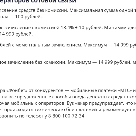
ераторов сотовой связи
сление средств без комиссий. Максимальная сумма одной 
ная — 100 рублей.
 зачисление с комиссией 13.4% + 10 рублей. Минимум для
14 999 рублей.
ублей с моментальным зачислением. Максимум — 14 999 ру
ое зачисление без комиссии. Максимум — 14 999 рублей,
ера «Фонбет» от конкурентов — мобильные платежи «МТС» 
о, на все предложенные способы ввода денежных средств к
ючая мобильных операторов. Букмекер предупреждает, что и
 происходить технические сбои платежей и рекомендует в
вонить по телефону 8-800-100-72-34.