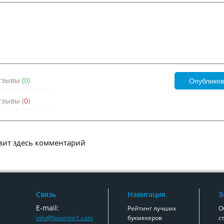
зывы (
0
)
зывы (
0
)
авит здесь комментарий
Связь
Навигация
З
E-mail:
Рейтинг лучших
О
info@favoritnr1.com
букмекеров
с