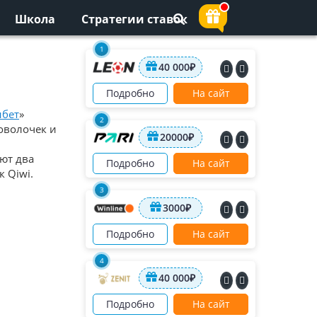
Школа
Стратегии ставок
1
40 000₽
Подробно
На сайт
бет
»
2
оволочек и
20000₽
ют два
Подробно
На сайт
 Qiwi.
3
3000₽
Подробно
На сайт
4
40 000₽
Подробно
На сайт