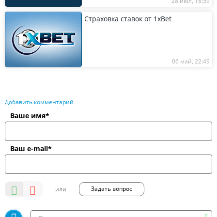
28 июл, 18:59
Страховка ставок от 1xBet
06 май, 22:49
Добавить комментарий
Ваше имя*
Ваш e-mail*
Задать вопрос