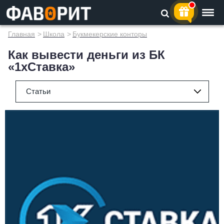
Главная
>
Школа
>
Букмекерские конторы
Как вывести деньги из БК
«1хСтавка»
Статьи