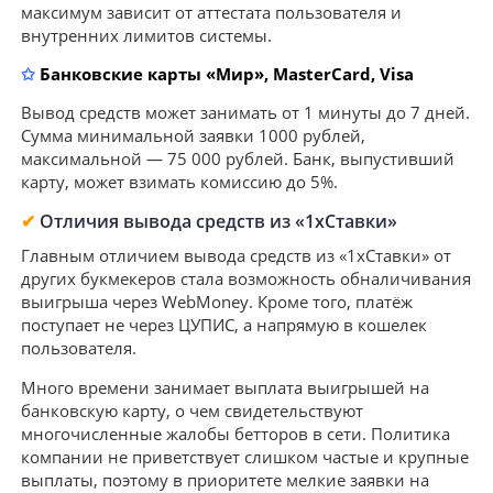
максимум зависит от аттестата пользователя и
внутренних лимитов системы.
✩
Банковские карты «Мир», MasterCard, Visa
Вывод средств может занимать от 1 минуты до 7 дней.
Сумма минимальной заявки 1000 рублей,
максимальной — 75 000 рублей. Банк, выпустивший
карту, может взимать комиссию до 5%.
✔
Отличия вывода средств из «1хСтавки»
Главным отличием вывода средств из «1хСтавки» от
других букмекеров стала возможность обналичивания
выигрыша через WebMoney. Кроме того, платёж
поступает не через ЦУПИС, а напрямую в кошелек
пользователя.
Много времени занимает выплата выигрышей на
банковскую карту, о чем свидетельствуют
многочисленные жалобы бетторов в сети. Политика
компании не приветствует слишком частые и крупные
выплаты, поэтому в приоритете мелкие заявки на