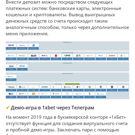
Внести депозит можно посредством следующих
платежных систем: банковские карты, электронные
кошельки и криптовалюты. Вывод выигрышных
денежных средств со счета происходит таким
аналогичным способом, только через дополнительное
меню приложения.
✔
Демо-игра в 1xbet через Телеграм
На момент 2019 года в букмекерской конторе «1хБет»
отсутствует функция для создания виртуального счета
и пробной демо-игры. Заключать пари с помощью