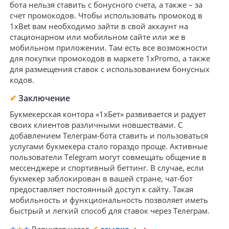
бота нельзя ставить с бонусного счета, а также – за
счет промокодов. Чтобы использовать промокод в
1xBet вам необходимо зайти в свой аккаунт на
стационарном или мобильном сайте или же в
мобильном приложении. Там есть все возможности
для покупки промокодов в маркете 1xPromo, а также
для размещения ставок с использованием бонусных
кодов.
✔
Заключение
Букмекерская контора «1хБет» развивается и радует
своих клиентов различными новшествами. С
добавлением Телеграм-бота ставить и пользоваться
услугами букмекера стало гораздо проще. Активные
пользователи Telegram могут совмещать общение в
мессенджере и спортивный беттинг. В случае, если
букмекер заблокирован в вашей стране, чат-бот
предоставляет постоянный доступ к сайту. Такая
мобильность и функциональность позволяет иметь
быстрый и легкий способ для ставок через Телеграм.
★
★
★
Вернутся назад
✔
ссылка
▲
▲