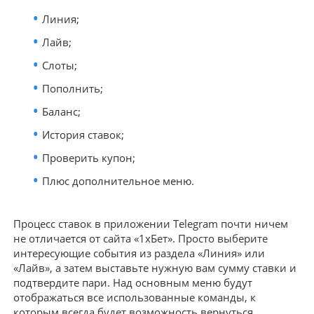
Линия;
Лайв;
Слоты;
Пополнить;
Баланс;
История ставок;
Проверить купон;
Плюс дополнительное меню.
Процесс ставок в приложении Telegram почти ничем
не отличается от сайта «1хБет». Просто выберите
интересующие события из раздела «Линия» или
«Лайв», а затем выставьте нужную вам сумму ставки и
подтвердите пари. Над основным меню будут
отображаться все использованные команды, к
которым всегда будет возможность вернуться.