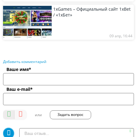
1xGames – Официальный сайт 1xBet
/ «1хБет»
09 апр, 16:44
Добавить комментарий
Ваше имя*
Ваш e-mail*
Задать вопрос