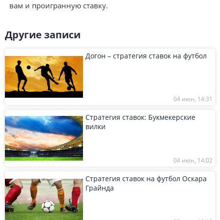
вам и проигранную ставку.
Другие записи
Догон – стратегия ставок на футбол
04 июн, 14:31
Стратегия ставок: Букмекерские
вилки
04 июн, 14:02
Стратегия ставок на футбол Оскара
Грайнда