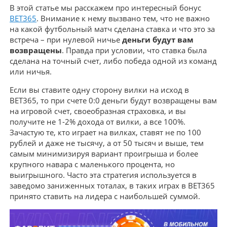
В этой статье мы расскажем про интересный бонус
BET365
. Внимание к нему вызвано тем, что не важно
на какой футбольный матч сделана ставка и что это за
встреча – при нулевой ничье
деньги будут вам
возвращены
. Правда при условии, что ставка была
сделана на точный счет, либо победа одной из команд
или ничья.
Если вы ставите одну сторону вилки на исход в
BET365
, то при счете 0:0 деньги будут возвращены вам
на игровой счет, своеобразная страховка, и вы
получите не 1-2% дохода от вилки, а все 100%.
Зачастую те, кто играет на вилках, ставят не по 100
рублей и даже не тысячу, а от 50 тысяч и выше, тем
самым минимизируя вариант проигрыша и более
крупного навара с маленького процента, но
выигрышного. Часто эта стратегия используется в
заведомо заниженных тоталах, в таких играх в
BET365
принято ставить на лидера с наибольшей суммой.