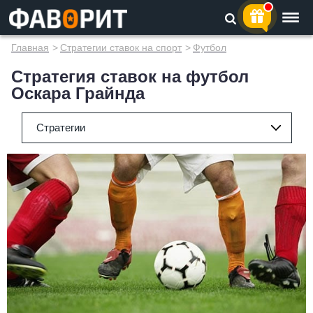
Главная
>
Стратегии ставок на спорт
>
Футбол
Стратегия ставок на футбол
Оскара Грайнда
Стратегии