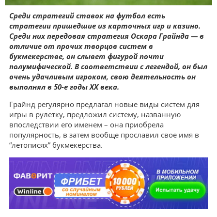
Среди стратегий ставок на футбол есть
стратегии пришедшие из карточных игр и казино.
Среди них передовая стратегия Оскара Грайнда — в
отличие от прочих творцов систем в
букмекерстве, он слывет фигурой почти
полумифической. В соответствии с легендой, он был
очень удачливым игроком, свою деятельность он
выполнял в 50-е годы ХХ века.
Грайнд регулярно предлагал новые виды систем для
игры в рулетку, предложил систему, названную
впоследствии его именем – она приобрела
популярность, в затем вообще прославил свое имя в
“летописях” букмекерства.