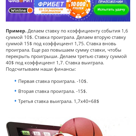
Пример.
Делаем ставку по коэффициенту события 1,6
суммой 10$. Ставка проиграла. Делаем вторую ставку
суммой 15$ под коэффициент 1,75. Ставка вновь
проиграла. Еще раз повышаем сумму ставки, чтобы
перекрыть проигрыши. Делаем третью ставку суммой
40$ под коэффициент 1,7. Ставка выиграла.
Подсчитываем наши финансы:
Первая ставка проиграла. -10$.
Вторая ставка проиграла. -15$.
Третья ставка выиграла. 1,7х40=68$