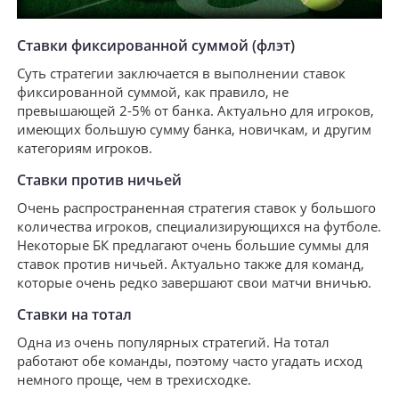
Ставки фиксированной суммой (флэт)
Суть стратегии заключается в выполнении ставок
фиксированной суммой, как правило, не
превышающей 2-5% от банка. Актуально для игроков,
имеющих большую сумму банка, новичкам, и другим
категориям игроков.
Ставки против ничьей
Очень распространенная стратегия ставок у большого
количества игроков, специализирующихся на футболе.
Некоторые БК предлагают очень большие суммы для
ставок против ничьей. Актуально также для команд,
которые очень редко завершают свои матчи вничью.
Ставки на тотал
Одна из очень популярных стратегий. На тотал
работают обе команды, поэтому часто угадать исход
немного проще, чем в трехисходке.