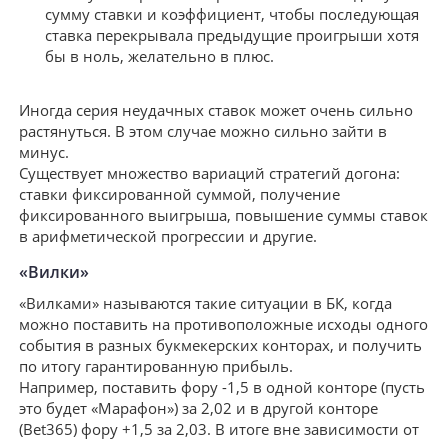
сумму ставки и коэффициент, чтобы последующая
ставка перекрывала предыдущие проигрыши хотя
бы в ноль, желательно в плюс.
Иногда серия неудачных ставок может очень сильно
растянуться. В этом случае можно сильно зайти в
минус.
Существует множество вариаций стратегий догона:
ставки фиксированной суммой, получение
фиксированного выигрыша, повышение суммы ставок
в арифметической прогрессии и другие.
«Вилки»
«Вилками» называются такие ситуации в БК, когда
можно поставить на противоположные исходы одного
события в разных букмекерских конторах, и получить
по итогу гарантированную прибыль.
Например, поставить фору -1,5 в одной конторе (пусть
это будет «Марафон») за 2,02 и в другой конторе
(Bet365) фору +1,5 за 2,03. В итоге вне зависимости от