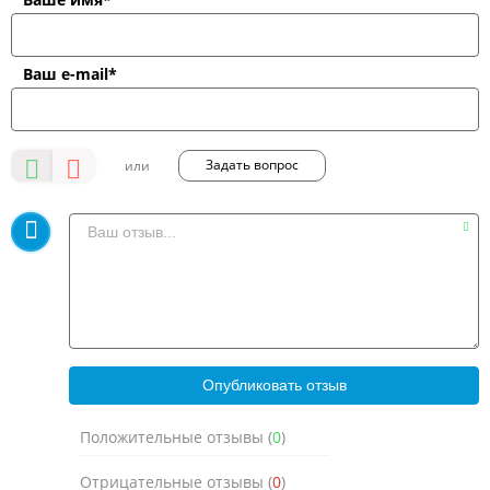
Ваш e-mail*
Задать вопрос
Положительные отзывы (
0
)
Отрицательные отзывы (
0
)