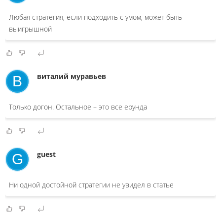
Любая стратегия, если подходить с умом, может быть
выигрышной
виталий муравьев
В
Только догон. Остальное – это все ерунда
guest
G
Ни одной достойной стратегии не увидел в статье