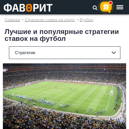
Главная
>
Стратегии ставок на спорт
>
Футбол
Лучшие и популярные стратегии
ставок на футбол
Стратегии