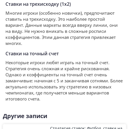
Ставки на трехисходку (1х2)
Многие игроки (особенно новички), предпочитают
ставить на трехисходку. Это наиболее простой
вариант. Данные маркеты всегда вверху линии, они
на виду. Не нужно вникать в сложные росписи
коэффициентов. Этим данная стратегия привлекает
многих.
Ставки на точный счет
Некоторые игроки любят играть на точный счет.
Стратегия очень сложная и крайне рискованная.
Однако и коэффициенты на точный счет очень
заманчивые: начиная с 5 и заканчивая сотнями. Более
актуально использовать эту стратегию в низовых
чемпионатах, где получается меньше вариантов
итогового счета.
Другие записи
Стратегия ставок: Футбол, ставки на