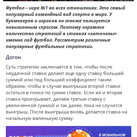
Футбол – игра №1 во всех отношениях. Это самый
популярный командный вид спорта в мире. У
букмекеров и игроков он также пользуется
повышенным спросом. Поэтому огромное
количество стратегий в ставках «заточены»
именно под футбол. Рассмотрим различные
популярные футбольные стратегии.
Догон
Суть стратегии заключается в том, чтобы после
неудачной ставки делают еще одну ставку большей
суммой или под больший коэффициент таким
образом, чтобы в случае выигрыша второй ставки
остаться в плюсе по сумме ставок. Если же и вторая
ставка проигрывает, делаем третью ставку с
увеличенной суммой и так далее, пока не случится
выигрыш. После выигрыша вновь делается ставка на
начальную маленькую сумму.