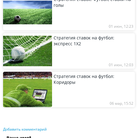
голы
01 июн, 12:23
Стратегия ставок на футбол:
экспресс 1Х2
01 июн, 12:03
Стратегия ставок на футбол:
Коридоры
06 мар, 15:52
Добавить комментарий
Ваше имя*