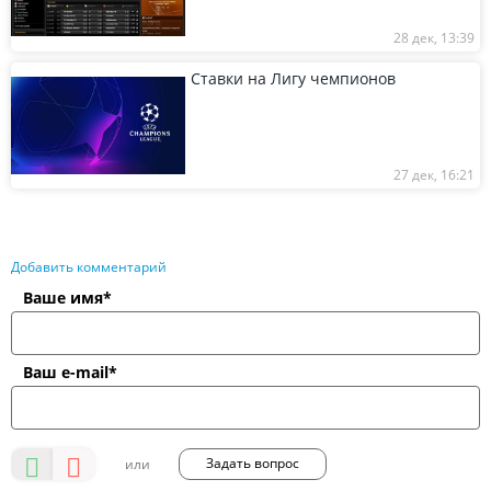
28 дек, 13:39
Ставки на Лигу чемпионов
27 дек, 16:21
Добавить комментарий
Ваше имя*
Ваш e-mail*
Задать вопрос