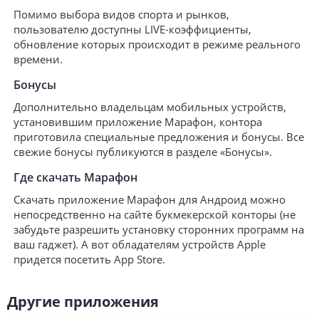
Помимо выбора видов спорта и рынков,
пользователю доступны LIVE-коэффициенты,
обновление которых происходит в режиме реального
времени.
Бонусы
Дополнительно владельцам мобильных устройств,
установившим приложение Марафон, контора
приготовила специальные предложения и бонусы. Все
свежие бонусы публикуются в разделе «Бонусы».
Где скачать Марафон
Скачать приложение Марафон для Андроид можно
непосредственно на сайте букмекерской конторы (не
забудьте разрешить установку сторонних программ на
ваш гаджет). А вот обладателям устройств Apple
придется посетить App Store.
Другие приложения