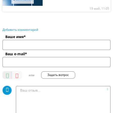
19 май, 11:05
Добавить комментарий
Ваше имя*
Ваш e-mail*
Задать вопрос