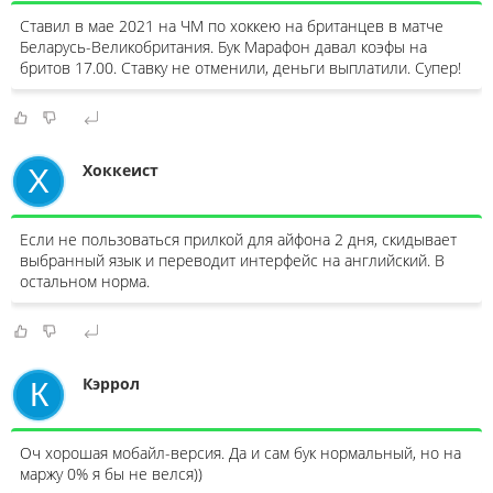
Ставил в мае 2021 на ЧМ по хоккею на британцев в матче
Беларусь-Великобритания. Бук Марафон давал коэфы на
бритов 17.00. Ставку не отменили, деньги выплатили. Супер!
Хоккеист
Х
Если не пользоваться прилкой для айфона 2 дня, скидывает
выбранный язык и переводит интерфейс на английский. В
остальном норма.
Кэррол
К
Оч хорошая мобайл-версия. Да и сам бук нормальный, но на
маржу 0% я бы не велся))