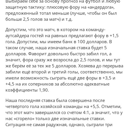
Выбираем себе за основу прогноз на футбол и любую
защитную тактику: плюсовую фору на «андердога»,
предложенный тотал меньше (лучше, чтобы он был
больше 2,5 голов за матч) и т.д.
Допустим, что это матч, в котором на команду-
аутсайдера гостей на равных предлагают фору в +1,5
гола. Допустим, мы имеем банк в 100 долларов. В
таком случае, наша изначальная ставка будет 5
долларов. Фаворит довольно быстро забил гол, а
значит, фора сразу же возросла до 2,5 голов, и мы тут
же берём её за тех же 5 долларов. Хозяева до перерыва
забили ещё второй и третий голы, соответственно, мы
имели возможность сыграть ещё две форы в +3,5 и
+4,5 на их соперников за абсолютно адекватные
коэффициенты 1,90.
Наша последняя ставка была совершена после
четвёртого гола хозяйской команды на +5,5. Отметим,
что этот матч завершился со счётом 4:1, а значит, что у
нас «сгорело» только две изначальные ставки.
Ситуация не самая радужная, однако, сыграли три