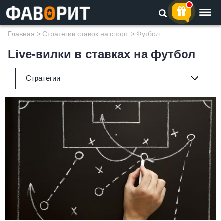
Главная
>
Стратегии ставок на спорт
>
Футбол
Live-вилки в ставках на футбол
Стратегии