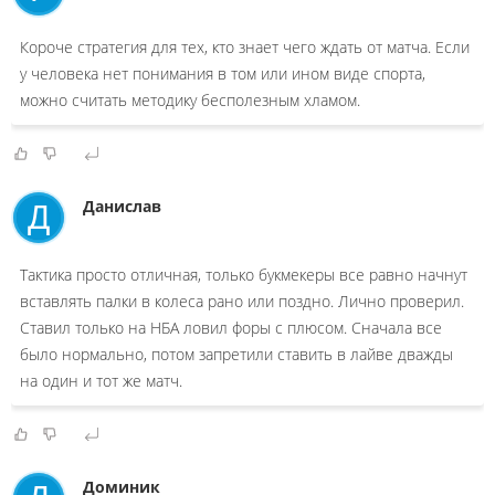
Короче стратегия для тех, кто знает чего ждать от матча. Если
у человека нет понимания в том или ином виде спорта,
можно считать методику бесполезным хламом.
Данислав
Д
Тактика просто отличная, только букмекеры все равно начнут
вставлять палки в колеса рано или поздно. Лично проверил.
Ставил только на НБА ловил форы с плюсом. Сначала все
было нормально, потом запретили ставить в лайве дважды
на один и тот же матч.
Доминик