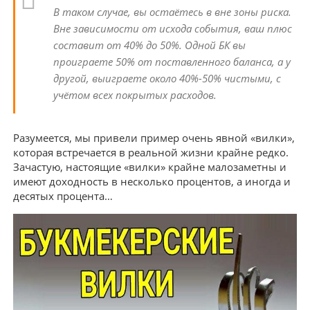
В таком случае, вы остаётесь в вне зоны риска.
Вне зависимости от исхода события, ваш плюс
составит от 40% до 50%. Одной БК вы
проиграете 50% от поставленного баланса, а у
другой, выиграете около 40%-50% чистыми, с
учётом всех покрытых расходов.
Разумеется, мы привели пример очень явной «вилки»,
которая встречается в реальной жизни крайне редко.
Зачастую, настоящие «вилки» крайне малозаметны и
имеют доходность в несколько процентов, а иногда и
десятых процента…