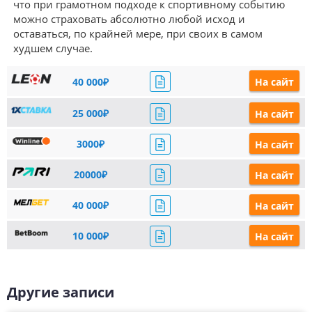
что при грамотном подходе к спортивному событию
можно страховать абсолютно любой исход и
оставаться, по крайней мере, при своих в самом
худшем случае.
40 000₽
На сайт
25 000₽
На сайт
3000₽
На сайт
20000₽
На сайт
40 000₽
На сайт
10 000₽
На сайт
Другие записи