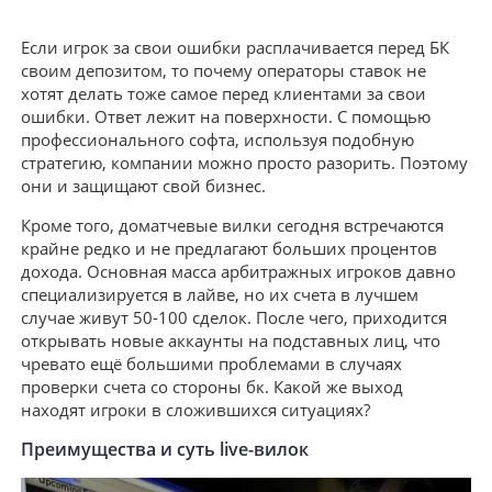
Если игрок за свои ошибки расплачивается перед БК
своим депозитом, то почему операторы ставок не
хотят делать тоже самое перед клиентами за свои
ошибки. Ответ лежит на поверхности. С помощью
профессионального софта, используя подобную
стратегию, компании можно просто разорить. Поэтому
они и защищают свой бизнес.
Кроме того, доматчевые вилки сегодня встречаются
крайне редко и не предлагают больших процентов
дохода. Основная масса арбитражных игроков давно
специализируется в лайве, но их счета в лучшем
случае живут 50-100 сделок. После чего, приходится
открывать новые аккаунты на подставных лиц, что
чревато ещё большими проблемами в случаях
проверки счета со стороны бк. Какой же выход
находят игроки в сложившихся ситуациях?
Преимущества и суть live-вилок