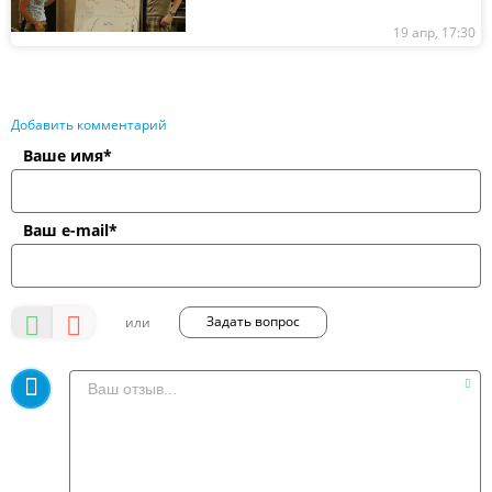
19 апр, 17:30
Добавить комментарий
Ваше имя*
Ваш e-mail*
Задать вопрос