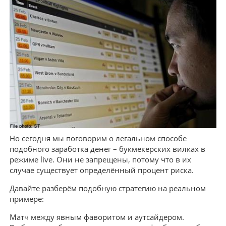
Но сегодня мы поговорим о легальном способе
подобного заработка денег – букмекерских вилках в
режиме live. Они не запрещены, потому что в их
случае существует определённый процент риска.
Давайте разберём подобную стратегию на реальном
примере:
Матч между явным фаворитом и аутсайдером.