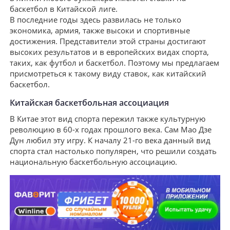
баскетбол в Китайской лиге.
В последние годы здесь развилась не только
экономика, армия, также высоки и спортивные
достижения. Представители этой страны достигают
высоких результатов и в европейских видах спорта,
таких, как футбол и баскетбол. Поэтому мы предлагаем
присмотреться к такому виду ставок, как китайский
баскетбол.
Китайская баскетбольная ассоциация
В Китае этот вид спорта пережил также культурную
революцию в 60-х годах прошлого века. Сам Мао Дзе
Дун любил эту игру. К началу 21-го века данный вид
спорта стал настолько популярен, что решили создать
национальную баскетбольную ассоциацию.