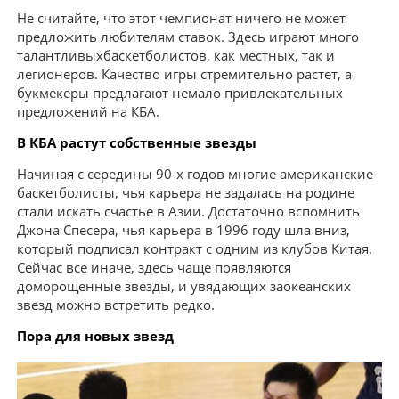
Не считайте, что этот чемпионат ничего не может
предложить любителям ставок. Здесь играют много
талантливыхбаскетболистов, как местных, так и
легионеров. Качество игры стремительно растет, а
букмекеры предлагают немало привлекательных
предложений на КБА.
В КБА растут собственные звезды
Начиная с середины 90-х годов многие американские
баскетболисты, чья карьера не задалась на родине
стали искать счастье в Азии. Достаточно вспомнить
Джона Спесера, чья карьера в 1996 году шла вниз,
который подписал контракт с одним из клубов Китая.
Сейчас все иначе, здесь чаще появляются
доморощенные звезды, и увядающих заокеанских
звезд можно встретить редко.
Пора для новых звезд