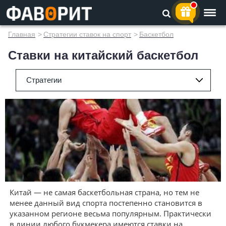
Главная
>
Стратегии ставок на спорт
>
Баскетбол
Ставки на китайский баскетбол
Стратегии
Китай — не самая баскетбольная страна, но тем не
менее данный вид спорта постепенно становится в
указанном регионе весьма популярным. Практически
в линии любого букмекера имеются ставки на