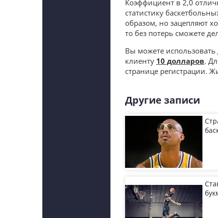
Коэффициент в 2,0 отлич
статистику баскетбольных
образом, но зацепляют хо
то без потерь сможете де
Вы можете использовать 
клиенту
10 долларов
. Д
странице регистрации. Жи
Другие записи
Стр
бас
Ста
бук