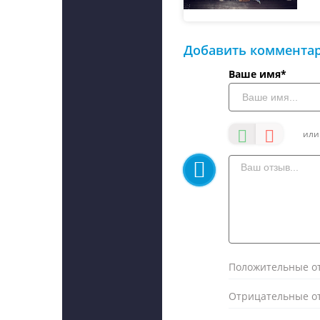
Добавить коммента
Ваше имя*
Положительные от
Отрицательные от