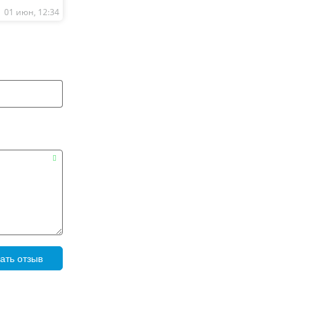
01 июн, 12:34