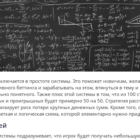
ключается в простоте системы. Это поможет новичкам, же
ивного беттинга и зарабатывать на этом, втянуться в тему и 
льно понятного. Также плюс этой системы в том, что из 100 с
 и проигрышных будет примерно 50 на 50. Стратегия расс
мизирует риск потери крупных денежных сумм. Кроме того, 
четкая и логическая схема, которой элементарно нужно при
ей
стемы подразумевает, что игрок будет получать небольшую