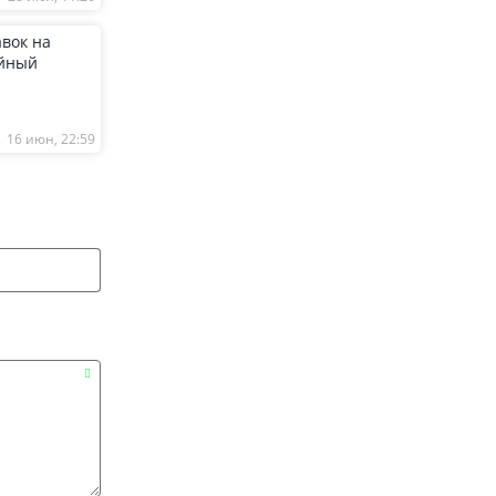
авок на
йный
16 июн, 22:59