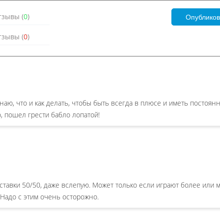
зывы (
0
)
зывы (
0
)
знаю, что и как делать, чтобы быть всегда в плюсе и иметь постоян
, пошел грести бабло лопатой!
 ставки 50/50, даже вслепую. Может только если играют более или 
Надо с этим очень осторожно.