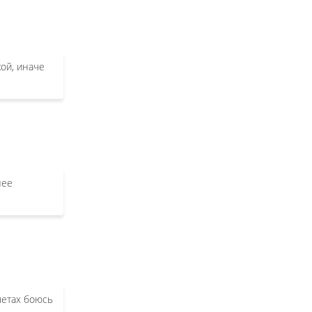
кой, иначе
нее
четах боюсь