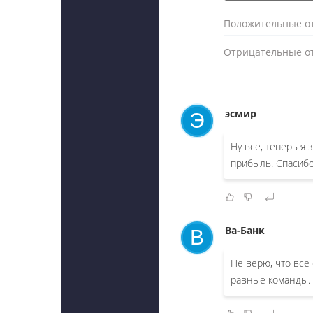
Положительные от
Отрицательные от
эсмир
Э
Ну все, теперь я 
прибыль. Спасибо
Ва-Банк
В
Не верю, что все
равные команды. 