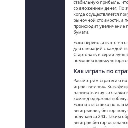
стабильную прибыль, чт
со вложением денег. По 
когда осуществляется пок
рыночной стоимости, а п
происходит увеличение 
бумаги.
Если переносить это на с
для операций с каждой п
Стартовать в серии лучш
помощью калькулятора ст
Как играть по стр
Рассмотрим стратегию на 
играет вничью. Коэффици
начинать игру со ставки в
команд одержала победу. 
Если и эта ставка пошла 
выигрывает, беттор получ
получается 24$. Таким об
выиграв беттор оставалс