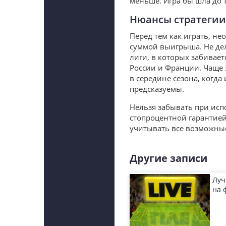
меньше. Игра бы шла до т
Нюансы стратегии
Перед тем как играть, н
суммой выигрыша. Не дела
лиги, в которых забивае
России и Франции. Чаще 
в середине сезона, когд
предсказуемы.
Нельзя забывать при исп
стопроцентной гарантией 
учитывать все возможные
Другие записи
Луч
на 