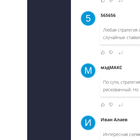
565656
5
Любая стратегия 
случайные ставки
мэдМАКС
М
По сути, стратеги
рискованный. Но е
Иван Алаев
И
Интересная схемк