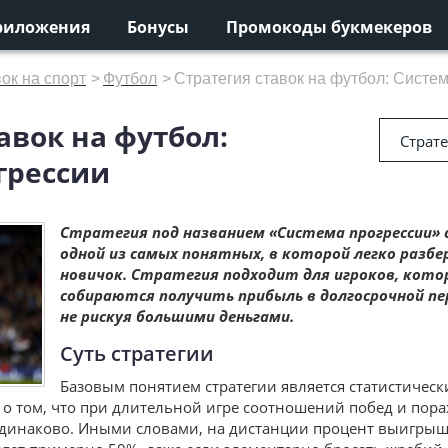
риложения
Бонусы
Промокоды букмекеров
ок на спорт
>
Футбол
>
Стратегия ставок на футбол: Систе
авок на футбол:
Страт
грессии
Стратегия под названием «Система прогрессии»
одной из самых понятных, в которой легко разб
новичок. Стратегия подходит для игроков, кото
собираются получить прибыль в долгосрочной пе
не рискуя большими деньгами.
Суть стратегии
Базовым понятием стратегии является статистическ
 о том, что при длительной игре соотношений побед и пор
одинаково. Иными словами, на дистанции процент выигрыш