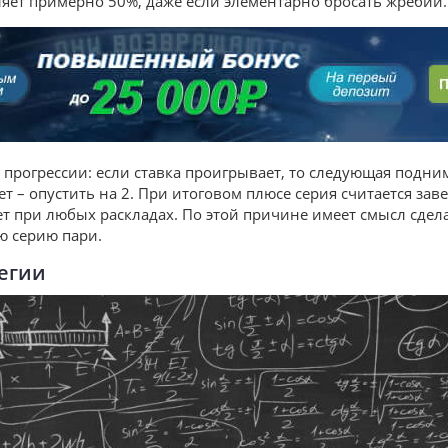
вляет примерно 50%, даже если элементарно бросать жребий.
 прогрессии: если ставка проигрывает, то следующая подним
т – опустить на 2. При итоговом плюсе серия считается за
т при любых раскладах. По этой причине имеет смысл сдела
ю серию пари.
тегии