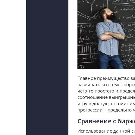
Главное преимущество за
развиваться в теме спорт
чего-то простого и преде
соотношение выигрышных
игру в долгую, она мини
прогрессии – предельно 
Сравнение с бирж
Использование данной си