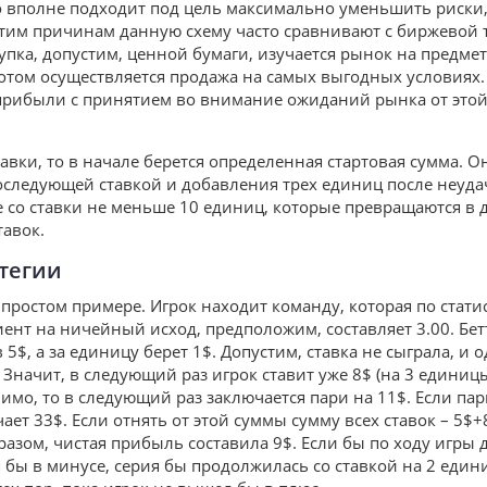
о вполне подходит под цель максимально уменьшить риски
этим причинам данную схему часто сравнивают с биржевой 
упка, допустим, ценной бумаги, изучается рынок на предмет
отом осуществляется продажа на самых выгодных условиях
прибыли с принятием во внимание ожиданий рынка от это
тавки, то в начале берется определенная стартовая сумма. 
оследующей ставкой и добавления трех единиц после неуда
е со ставки не меньше 10 единиц, которые превращаются в 
авок.
атегии
простом примере. Игрок находит команду, которая по стати
ент на ничейный исход, предположим, составляет 3.00. Бет
 5$, а за единицу берет 1$. Допустим, ставка не сыграла, и о
Значит, в следующий раз игрок ставит уже 8$ (на 3 единиц
мимо, то в следующий раз заключается пари на 11$. Если па
ает 33$. Если отнять от этой суммы сумму всех ставок – 5$
разом, чистая прибыль составила 9$. Если бы по ходу игры 
я бы в минусе, серия бы продолжилась со ставкой на 2 еди