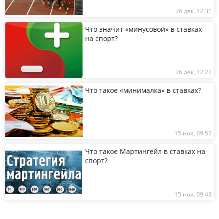
26 дек, 12:31
Что значит «минусовой» в ставках
на спорт?
26 дек, 12:22
Что такое «минималка» в ставках?
15 ноя, 09:57
Что такое Мартингейл в ставках на
спорт?
15 ноя, 09:48