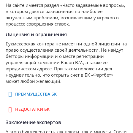
На сайте имеется раздел «Часто задаваемые вопросы»,
в котором даются разъяснения по наиболее
актуальным проблемам, возникающим у игроков в
процессе совершения ставок.
Лицензия и ограничения
Букмекерская контора не имеет ни одной лицензии на
право осуществления своей деятельности. Не найдут
бетторы информации и о месте регистрации
управляющей компании Radon B.V., а также ее
юридическом адресе. При таком положении дел
неудивительно, что открыть счет в БК «Фартбет»
может любой желающий.
ПРЕИМУЩЕСТВА БК
НЕДОСТАТКИ БК
Заключение экспертов
У этого букмекера есть как плюсы, так и минусы. Среди