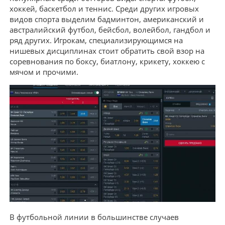
хоккей, баскетбол и теннис. Среди других игровых
видов спорта выделим бадминтон, американский и
австралийский футбол, бейсбол, волейбол, гандбол и
ряд других. Игрокам, специализирующимся на
нишевых дисциплинах стоит обратить свой взор на
соревнования по боксу, биатлону, крикету, хоккею с
мячом и прочими.
В футбольной линии в большинстве случаев