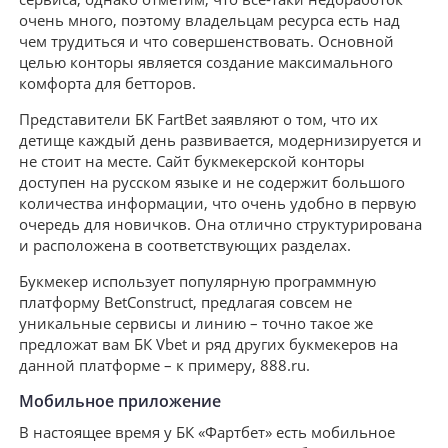
очень много, поэтому владельцам ресурса есть над
чем трудиться и что совершенствовать. Основной
целью конторы является создание максимального
комфорта для бетторов.
Представители БК FartBet заявляют о том, что их
детище каждый день развивается, модернизируется и
не стоит на месте. Сайт букмекерской конторы
доступен на русском языке и не содержит большого
количества информации, что очень удобно в первую
очередь для новичков. Она отлично структурирована
и расположена в соответствующих разделах.
Букмекер использует популярную программную
платформу BetConstruct, предлагая совсем не
уникальные сервисы и линию – точно такое же
предложат вам БК Vbet и ряд других букмекеров на
данной платформе – к примеру, 888.ru.
Мобильное приложение
В настоящее время у БК «Фартбет» есть мобильное