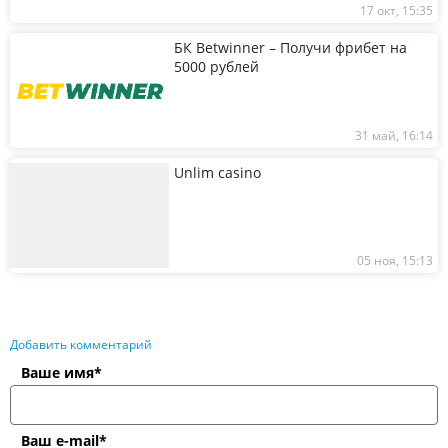
17 окт, 15:35
БК Betwinner – Получи фрибет на
5000 рублей
31 май, 16:14
Unlim casino
05 ноя, 15:13
Добавить комментарий
Ваше имя*
Ваш e-mail*