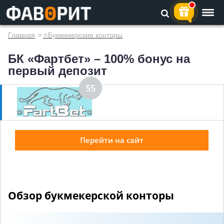
Главная
>
⭐Букмекерские конторы
БК «Фартбет» – 100% бонус на
первый депозит
55
Перейти на сайт
Обзор букмекерской конторы