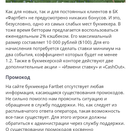
Как для новых, так и для постоянных клиентов в БК
«Фартбет» не предусмотрено никаких бонусов. И это,
безусловно, одно из самых слабых мест букмекера. В
тоже время бетторам предлагается воспользоваться
еженедельным 2% кэшбеком. Его максимальный
размер составляет 10 000 рублей ($100). Для его
начисления потребуется сделать ставки минимум на
два события, коэффициент которых будет не менее
1.2. Также в букмекерской конторе действуют две
дополнительные акции – «Измени ставку» и «CashOut».
Промокод
На сайте букмекера Fartbet отсутствует любая
информация, касающаяся существования промокодов.
Не сильно помогло нам прояснить ситуацию и
обращение в службу поддержки. Но, как следует из
расплывчатого ответа оператора, такая возможность
все-таки существует. Для этого игроки должны
обратиться к администрации через службу поддержки.
О существовании промокодов косвенно