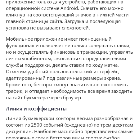
приложение только для устройств, работающих на
операционной системе Android. Скачать его можно
кликнув на соответствующий значок в нижней части
главной страницы сайта. Загрузка и последующая
установка не вызывают сложностей.
Мобильное приложение имеет полноценный
функционал и позволяет не только совершать ставки,
но и осуществлять финансовые транзакции, управлять
личным кабинетом, связываться с представителями
службы поддержки, делать ставки по ходу матча.
Отметим удобный пользовательский интерфейс,
адаптированный под различные размеры экрана.
Кроме того, бетторы смогут значительно сэкономить
трафик, и отпадает необходимость все время заходить
на сайт букмекера через браузер.
Линия и коэффициенты
Линия букмекерской конторы весьма разнообразная и
состоит из 2500 событий (ежедневно) по трем десяткам
дисциплин. Наиболее масштабно представлены самые
популярные среди бетторов виды спорта: футбол,