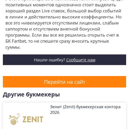
позитивных моментов однозначно стоит выделить
хороший раздел Live ставок, большой выбор событий
в линии и действительно высокие коэффициенты. Но
все это нивелируется отсутствием лицензии, слабым
саппортом и отсутствием внятной бонусной
программы. Если вы все же решились открыть счет в
БК Fartbet, то не спешите сразу вносить крупные
суммы.
Нашли ошибку?
Сообщите нам
Перейти на cайт
Другие букмекеры
Зенит (Zenit) букмекерская контора
2026