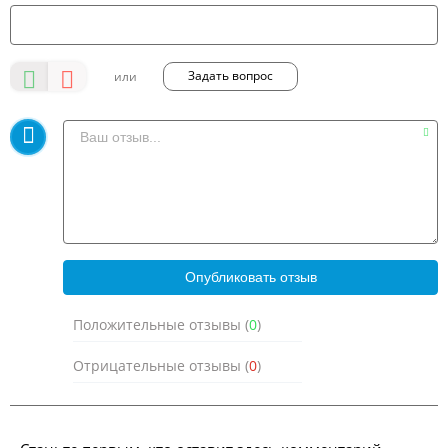
Задать вопрос
Положительные отзывы (
0
)
Отрицательные отзывы (
0
)