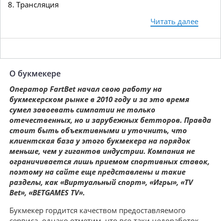
8.
Трансляция
Читать далее
9.
Зеркало
10.
Методы платежей
11.
Служба поддержки
О букмекере
12.
Лицензия
Оператор FartBet начал свою работу на
букмекерском рынке в 2010 году и за это время
Свернуть
сумел завоевать симпатии не только
отечественных, но и зарубежных бетторов. Правда
стоит быть объективными и уточнить, что
клиентская база у этого букмекера на порядок
меньше, чем у гигантов индустрии. Компания не
ограничивается лишь приемом спортивных ставок,
поэтому на сайте еще представлены и такие
разделы, как «Виртуальный спорт», «Игры», «TV
Bet», «BETGAMES TV».
Букмекер гордится качеством предоставляемого
сервиса, однако отметим, что все-таки недоработок