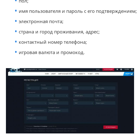
пол;
имя пользователя и пароль с его подтверждением;
электронная почта;
страна и город проживания, адрес;
контактный номер телефона;
игровая валюта и промокод.