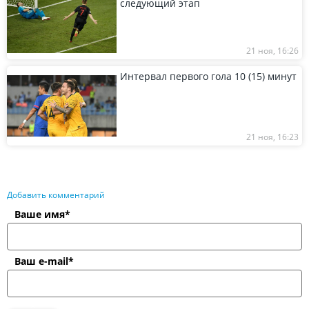
следующий этап
21 ноя, 16:26
Интервал первого гола 10 (15) минут
21 ноя, 16:23
Добавить комментарий
Ваше имя*
Ваш e-mail*