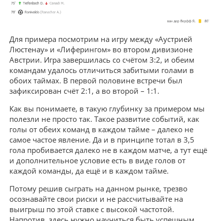
Для примера посмотрим на игру между «Аустрией
Люстенау» и «Лиферингом» во втором дивизионе
Австрии. Игра завершилась со счётом 3:2, и обеим
командам удалось отличиться забитыми голами в
обоих таймах. В первой половине встречи был
зафиксирован счёт 2:1, а во второй – 1:1.
Как вы понимаете, в такую глубинку за примером мы
полезли не просто так. Такое развитие событий, как
голы от обеих команд в каждом тайме – далеко не
самое частое явление. Да и в принципе тотал в 3,5
гола пробивается далеко не в каждом матче, а тут ещё
и дополнительное условие есть в виде голов от
каждой команды, да ещё и в каждом тайме.
Потому решив сыграть на данном рынке, трезво
осознавайте свои риски и не рассчитывайте на
выигрыш по этой ставке с высокой частотой.
Напротив, здесь нужно научиться быть успешным