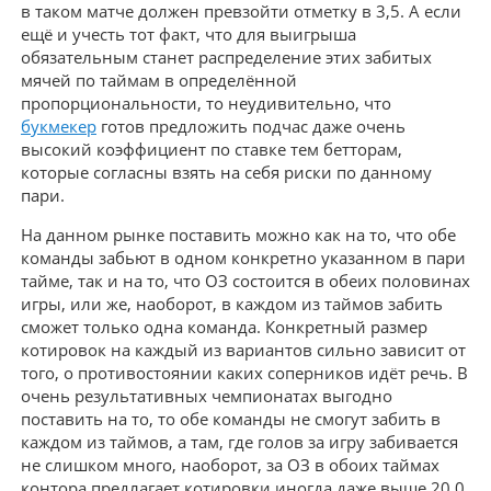
в таком матче должен превзойти отметку в 3,5. А если
ещё и учесть тот факт, что для выигрыша
обязательным станет распределение этих забитых
мячей по таймам в определённой
пропорциональности, то неудивительно, что
букмекер
готов предложить подчас даже очень
высокий коэффициент по ставке тем бетторам,
которые согласны взять на себя риски по данному
пари.
На данном рынке поставить можно как на то, что обе
команды забьют в одном конкретно указанном в пари
тайме, так и на то, что ОЗ состоится в обеих половинах
игры, или же, наоборот, в каждом из таймов забить
сможет только одна команда. Конкретный размер
котировок на каждый из вариантов сильно зависит от
того, о противостоянии каких соперников идёт речь. В
очень результативных чемпионатах выгодно
поставить на то, то обе команды не смогут забить в
каждом из таймов, а там, где голов за игру забивается
не слишком много, наоборот, за ОЗ в обоих таймах
контора предлагает котировки иногда даже выше 20,0.