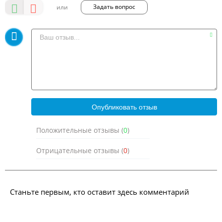
Задать вопрос
Положительные отзывы (
0
)
Отрицательные отзывы (
0
)
Станьте первым, кто оставит здесь комментарий