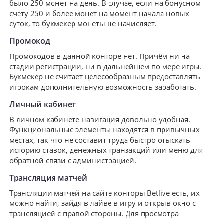
было 250 монет на день. В случае, если на бонусном
счету 250 и более монет на момент начала новых
суток, то букмекер монеты не начисляет.
Промокод
Промокодов в данной конторе нет. Причём ни на
стадии регистрации, ни в дальнейшем по мере игры.
Букмекер не считает целесообразным предоставлять
игрокам дополнительную возможность заработать.
Личный кабинет
В личном кабинете навигация довольно удобная.
Функциональные элементы находятся в привычных
местах, так что не составит труда быстро отыскать
историю ставок, денежных транзакций или меню для
обратной связи с администрацией.
Трансляция матчей
Трансляции матчей на сайте конторы Betlive есть, их
можно найти, зайдя в лайве в игру и открыв окно с
трансляцией с правой стороны. Для просмотра