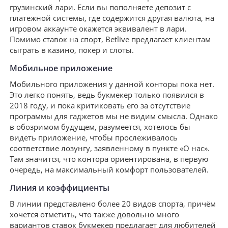
грузинский лари. Если вы пополняете депозит с
платёжной системы, где содержится другая валюта, на
игровом аккаунте окажется эквивалент в лари.
Помимо ставок на спорт, Betlive предлагает клиентам
сыграть в казино, покер и слоты.
Мобильное приложение
Мобильного приложения у данной конторы пока нет.
Это легко понять, ведь букмекер только появился в
2018 году, и пока критиковать его за отсутствие
программы для гаджетов мы не видим смысла. Однако
в обозримом будущем, разумеется, хотелось бы
видеть приложение, чтобы прослеживалось
соответствие лозунгу, заявленному в пункте «О нас».
Там значится, что контора ориентирована, в первую
очередь, на максимальный комфорт пользователей.
Линия и коэффициенты
В линии представлено более 20 видов спорта, причём
хочется отметить, что также довольно много
вариантов ставок букмекер предлагает для любителей