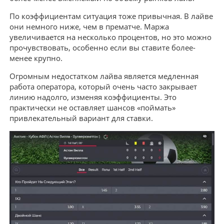
По коэффициентам ситуация тоже привычная. В лайве
они немного ниже, чем в прематче. Маржа
увеличивается на несколько процентов, но это можно
прочувствовать, особенно если вы ставите более-
менее крупно.
Огромным недостатком лайва является медленная
работа оператора, который очень часто закрывает
линию надолго, изменяя коэффициенты. Это
практически не оставляет шансов «поймать»
привлекательный вариант для ставки.