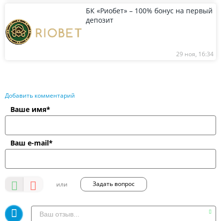
БК «Риобет» – 100% бонус на первый
депозит
29 ноя, 16:34
Добавить комментарий
Ваше имя*
Ваш e-mail*
Задать вопрос