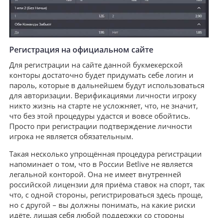
Регистрация на официальном сайте
Для регистрации на сайте данной букмекерской
конторы достаточно будет придумать себе логин и
пароль, которые в дальнейшем будут использоваться
для авторизации. Верификациями личности игроку
никто жизнь на старте не усложняет, что, не значит,
что без этой процедуры удастся и вовсе обойтись.
Просто при регистрации подтверждение личности
игрока не является обязательным.
Такая несколько упрощённая процедура регистрации
напоминает о том, что в России Betlive не является
легальной конторой. Она не имеет внутренней
российской лицензии для приёма ставок на спорт, так
что, с одной стороны, регистрироваться здесь проще,
но с другой – вы должны понимать, на какие риски
идёте, лишая себя любой поддержки со стороны