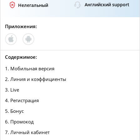
Английский support
Нелегальный
Приложения:
Cодержимое:
1.
Мобильная версия
2.
Линия и коэффициенты
3.
Live
4.
Регистрация
5.
Бонус
6.
Промокод
7.
Личный кабинет