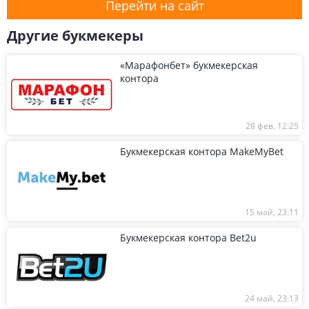
Перейти на cайт
Другие букмекеры
«Марафонбет» букмекерская
контора
28 фев, 12:25
Букмекерская контора MakeMyBet
15 май, 23:11
Букмекерская контора Bet2u
24 май, 23:13