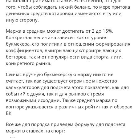
начинают принимать ставки. Естественно, что для
того, чтобы соблюдать некий баланс, по мере притока
денежных средств котировки изменяются в ту или
иную сторону.
Маржа в среднем может достигать от 2 до 15%.
Конкретная величина зависит как от уровня
букмекера, его политики в отношении формирования
коэффициентов, выигрывающих/проигрывающих
бетторов, так и от популярности вида спорта, лиги,
конкретного рынка.
Сейчас вручную букмекерскую маржу никто не
считает, так как существует огромное множество
калькуляторов для подсчета этого показателя, как для
событий с двумя, так и для рынков с тремя
возможными исходами. Также средняя маржа по
конторе указывается в различных рейтингах и обзорах
БК.
Все же для порядка приведем формулу для подсчета
маржи в ставках на спорт: