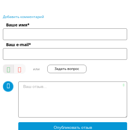
Добавить комментарий
Ваше имя*
Ваш e-mail*
Задать вопрос