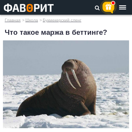
Главная
>
Школа
>
Букмекерский сленг
Что такое маржа в беттинге?