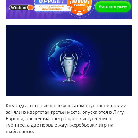
Команды, которые по результатам групповой стадии
заняли в квартетах третьи места, опускаются в Лигу
Европы, последняя прекращает выступление в
турнире, а две первые ждут жеребьевки игр на
выбывание.