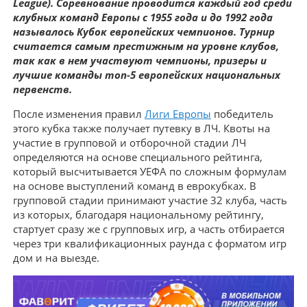
League). Соревнование проводится каждый год среди
клубных команд Европы с 1955 года и до 1992 года
называлось Кубок европейских чемпионов. Турнир
считается самым престижным на уровне клубов,
так как в нем участвуют чемпионы, призеры и
лучшие команды топ-5 европейских национальных
первенств.
После изменения правил
Лиги Европы
победитель
этого кубка также получает путевку в ЛЧ. Квоты на
участие в групповой и отборочной стадии ЛЧ
определяются на основе специального рейтинга,
который высчитывается УЕФА по сложным формулам
на основе выступлений команд в еврокубках. В
групповой стадии принимают участие 32 клуба, часть
из которых, благодаря национальному рейтингу,
стартует сразу же с групповых игр, а часть отбирается
через три квалификационных раунда с форматом игр
дом и на выезде.