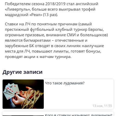
Победителем сезона 2018/2019 стал английский
«Ливерпуль», больше всего выигрывал трофей
мадридский «Реал» (13 раз).
Ставки на ЛЧ по понятным причинам (самый
престижный футбольный клубный турнир Европы,
огромные призовые, внимание СМИ и болельщиков)
являются бигмаркетами – отечественные и
зарубежные БК отводят в своих линиях наилучшие
места для ЛЧ, повышают лимиты, готовят бонусы,
проводят акции к матчам турнира.
Другие записи
Что такое лудомания?
13 ноя, 11:55
Кого в ставках называют лудоманом?