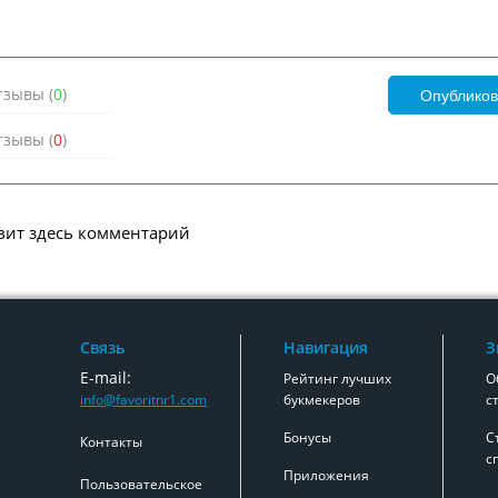
зывы (
0
)
зывы (
0
)
авит здесь комментарий
Связь
Навигация
З
E-mail:
Рейтинг лучших
О
info@favoritnr1.com
букмекеров
с
Бонусы
С
Контакты
с
Приложения
Пользовательское