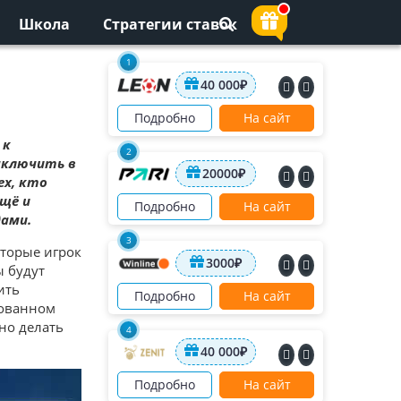
Школа
Стратегии ставок
1
40 000₽
Подробно
На сайт
 к
2
аключить в
20000₽
ех, кто
ещё и
Подробно
На сайт
дами.
3
оторые игрок
3000₽
ы будут
ить
Подробно
На сайт
рованном
но делать
4
40 000₽
Подробно
На сайт