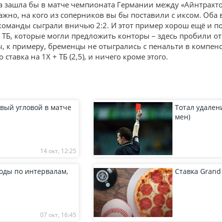
а зашла бы в матче чемпионата Германии между «Айнтрахт
ажно, на кого из соперников вы бы поставили с иксом. Оба
команды сыграли вничью 2:2. И этот пример хорош ещё и по
 ТБ, которые могли предложить конторы – здесь пробили от
и бы, к примеру, бременцы не отыгрались с пенальти в компе
 ставка на 1Х + ТБ (2,5), и ничего кроме этого.
вый угловой в матче
Тотал удалени
мен)
14 окт, 12:25
оды по интервалам,
Ставка Grand
н
07 окт, 16:45