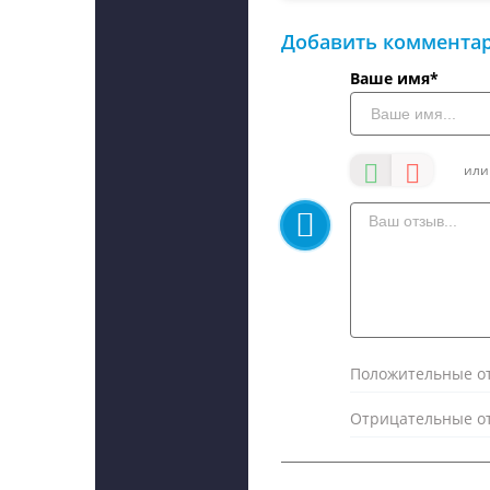
Добавить коммента
Ваше имя*
Положительные от
Отрицательные от