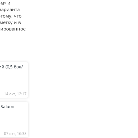
ом» и
 варианта
тому, что
метку и в
нсированное
й (0,5 бол/
14 окт, 12:17
 Salami
07 окт, 16:38