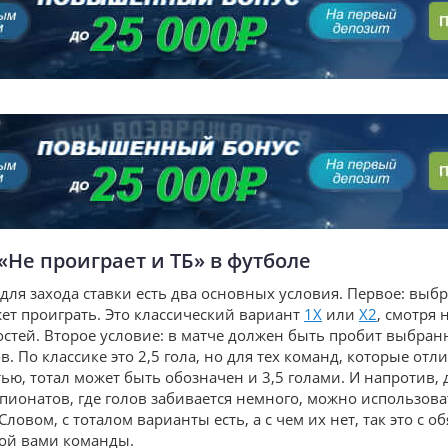
 «Не проиграет и ТБ» в футболе
 для захода ставки есть два основных условия. Первое: выб
ет проиграть. Это классический вариант
1Х
или
Х2
, смотря 
гостей. Второе условие: в матче должен быть пробит выбра
в. По классике это 2,5 гола, но для тех команд, которые отл
ю, тотал может быть обозначен и 3,5 голами. И напротив, 
ионатов, где голов забивается немного, можно использова
 Словом, с тоталом варианты есть, а с чем их нет, так это с 
ой вами команды.