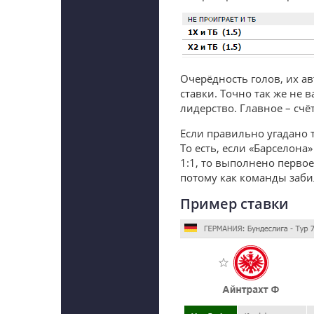
Очерёдность голов, их ав
ставки. Точно так же не 
лидерство. Главное – счёт
Если правильно угадано т
То есть, если «Барселона»
1:1, то выполнено первое
потому как команды заби
Пример ставки