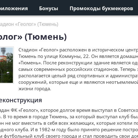
риложения
Бонусы
Промокоды букмекеров
адион «Геолог» (Тюмень)
олог» (Тюмень)
Стадион «Геолог» расположен в историческом центр
Тюмень по улице Коммуны, 22. Он является домаш
«Тюмень». После реконструкции здание является о
самых современных российских стадионов. Теперь 
располагается целый ряд спортивных и администр
сооружений, которые еще и являются неотъемлемо
жизни города.
реконструкция
здан ФК «Геолог», которое долгое время выступал в Советск
. В то время в городе Тюмень, за который выступал клуб бы
н не мог вместить в себя всех желающих, которые хотели п
одного клуба. И в 1982-м году было принято решение постр
м футбольный клуб своего города и стал проводить свои д