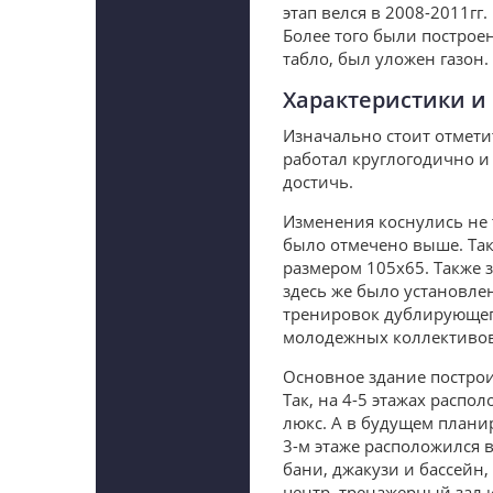
этап велся в 2008-2011гг
Более того были построе
табло, был уложен газон.
Характеристики и
Изначально стоит отмети
работал круглогодично и
достичь.
Изменения коснулись не 
было отмечено выше. Так
размером 105х65. Также 
здесь же было установле
тренировок дублирующего
молодежных коллективов
Основное здание построи
Так, на 4-5 этажах распо
люкс. А в будущем плани
3-м этаже расположился 
бани, джакузи и бассейн,
центр, тренажерный зал 