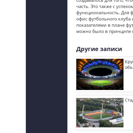
создавалось для того, ч
часть. Это также с успех
функциональность. Для ф
офис футбольного клуба 
показателями в плане фу
можно было в принципе 
Другие записи
Кру
объ
Ста