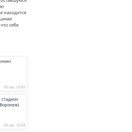
в оставшуюся
ую
же находится
учшими
что себе
нник»
06 авг, 16:45
 стадион
(Воронеж)
06 авг, 16:44