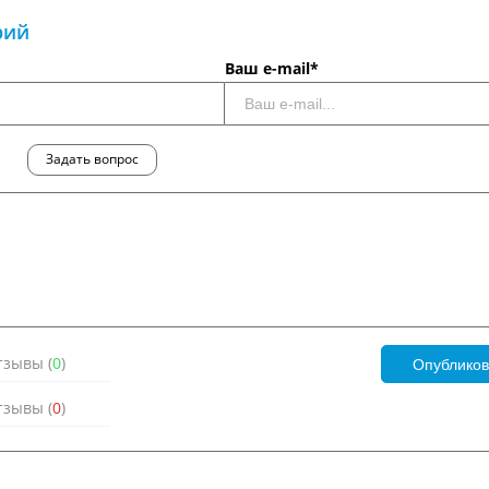
рий
Ваш e-mail*
Задать вопрос
зывы (
0
)
зывы (
0
)