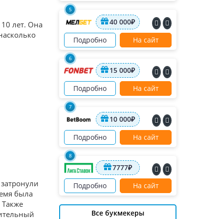
5
40 000₽
10 лет. Она
 насколько
Подробно
На сайт
6
15 000₽
Подробно
На сайт
7
10 000₽
Подробно
На сайт
8
7777₽
я затронули
Подробно
На сайт
ремя была
 Также
Все букмекеры
чительный