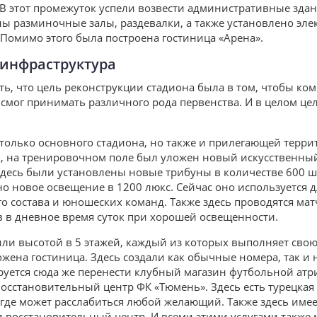
. В этот промежуток успели возвести административные зда
ны разминочные залы, раздевалки, а также установлено эл
 Помимо этого была построена гостиница «Арена».
 инфраструктура
ть, что цель реконструкции стадиона была в том, чтобы ко
 смог принимать различного рода первенства. И в целом це
только основного стадиона, но также и прилегающей терри
, на тренировочном поле был уложен новый искусственный
здесь были установлены новые трибуны в количестве 600 ш
но новое освещение в 1200 люкс. Сейчас оно используется 
 состава и юношеских команд. Также здесь проводятся мат
 в дневное время суток при хорошей освещенности.
ли высотой в 5 этажей, каждый из которых выполняет сво
ложена гостиница. Здесь создали как обычные номера, так и
руется сюда же перенести клубный магазин футбольной атр
восстановительный центр ФК «Тюмень». Здесь есть турецкая
 где может расслабиться любой желающий. Также здесь имее
и восстановительный центр. И всеми этими услугами также