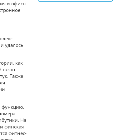
ния и офисы.
ектронное
мплекс
ли удалось
тории, как
 газон
тук. Также
для
чи
ю функцию.
 номера
ибутики. На
 и финская
тся фитнес-
 может