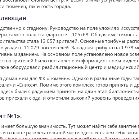
й тюменец, так и гость города.
авляющая
дственно к стадиону. Руководство на поле уложило искусс
меры самого поля стандартные – 105х68. Общая вместимость
оительства стала 13 057 зрителей. Основные трибуны рас
о усадить 11 079 посетителей. Западная трибуна на 1 978 м
тивным зданием. На основном поле установлено новое осв
обства зрителей было поставлено информационное и видеот
этаже оборудовали реабилитационный центр и медицинский
ся домашним для ФК «Тюмень». Однако в различные годы та
рала» и «Енисея». Помимо этого комплекс готов принять и д
ду здесь были с радушием приняты на один этап биатлонисты
ов приехали сюда, и отметили высокий уровень проведени
ит №1».
н имеет большую значимость. Тут может найти себе занятие
и в плане развлекательной части здесь есть чем себя занят