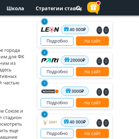
Школа
Стратегии ставок
1
40 000₽
Подробно
На сайт
е города
2
ним для ФК
20000₽
дним из
здесь
Подробно
На сайт
ативных
й частью
3
3000₽
Подробно
На сайт
ом Союзе и
4
л стадион
40 000₽
осмотреть
оить еще
Подробно
На сайт
омашние