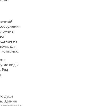
твенный
 сооружения
положены
ест
ещение на
абло. Для
 комплекс.
кже
ругие виды
. Ряд
я
 по душе
ь. Здание