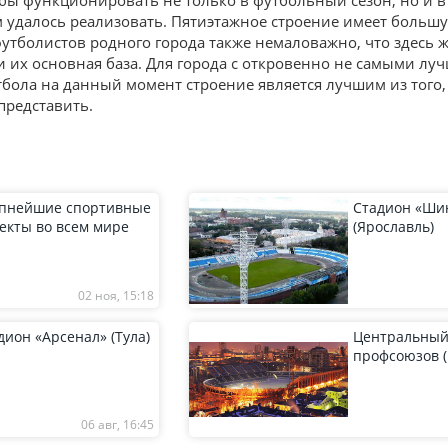
тобы функционировать не только в футбольный сезон, но и 
ом удалось реализовать. Пятиэтажное строение имеет больш
утболистов родного города также немаловажно, что здесь 
и их основная база. Для города с откровенно не самыми л
тбола на данный момент строение является лучшим из того, 
представить.
пнейшие спортивные
Стадион «Ши
екты во всем мире
(Ярославль)
02 ноя, 15:18
дион «Арсенал» (Тула)
Центральный
профсоюзов 
06 авг, 16:45