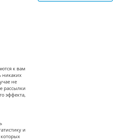
ются к вам
ь никаких
учае не
ие рассылки
о эффекта,
ь
татистику и
 которых