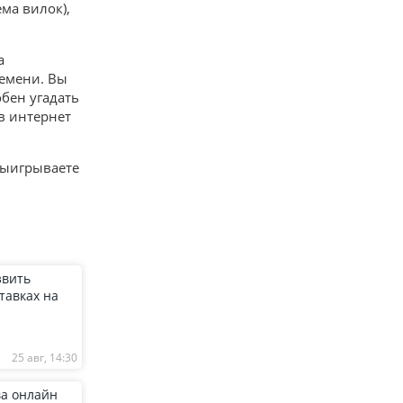
ма вилок),
а
ремени. Вы
обен угадать
в интернет
выигрываете
звить
тавках на
25 авг, 14:30
а онлайн