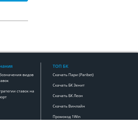
нания
TOП БК
бозначения видов
Скачать Пари (Paribet)
тавок
Скачать БК Зенит
тратегии ставок на
Скачать БК Леон
порт
Скачать Винлайн
Промокод 1Win
Промокод 1xBet