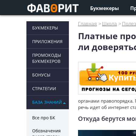
Букмекеры
П
Главная
>
Школа
>
Полез
БУКМЕКЕРЫ
Платные про
ПРИЛОЖЕНИЯ
ли доверять
ПРОМОКОДЫ
БУКМЕКЕРОВ
БОНУСЫ
СТРАТЕГИИ
органами правопорядка. 
БАЗА ЗНАНИЙ
речь идет об интернет ст
Откуда берутся м
Все про БК
Обозначения