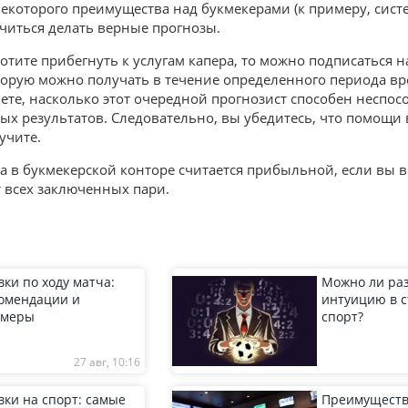
екоторого преимущества над букмекерами (к примеру, систе
учиться делать верные прогнозы.
отите прибегнуть к услугам капера, то можно подписаться н
торую можно получать в течение определенного периода в
ете, насколько этот очередной прогнозист способен неспос
ных результатов. Следовательно, вы убедитесь, что помощи 
учите.
ра в букмекерской конторе считается прибыльной, если вы 
т всех заключенных пари.
вки по ходу матча:
Можно ли ра
омендации и
интуицию в с
имеры
спорт?
27 авг, 10:16
вки на спорт: самые
Преимуществ