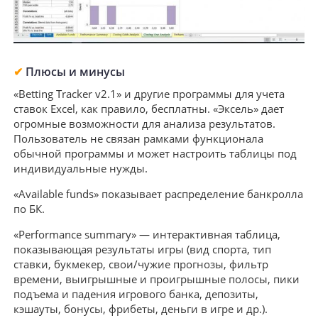
✔
Плюсы и минусы
«Betting Tracker v2.1» и другие программы для учета
ставок Excel, как правило, бесплатны. «Эксель» дает
огромные возможности для анализа результатов.
Пользователь не связан рамками функционала
обычной программы и может настроить таблицы под
индивидуальные нужды.
«Available funds» показывает распределение банкролла
по БК.
«Performance summary» — интерактивная таблица,
показывающая результаты игры (вид спорта, тип
ставки, букмекер, свои/чужие прогнозы, фильтр
времени, выигрышные и проигрышные полосы, пики
подъема и падения игрового банка, депозиты,
кэшауты, бонусы, фрибеты, деньги в игре и др.).