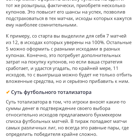
тот же розыгрыш, фактически, приобретя несколько
купонов. Это повысит его шансы на успех, позволив
подстраховаться в тех матчах, исходы которых кажутся
ему наиболее сомнительными.
К примеру, со старта вы выделили для себя 7 матчей
из 12, в исходах которых уверены на 100%. Остальные
5 можно оформить с разными исходами в разных
купонах. Конечно, это потребует дополнительных
затрат на покупку купонов, но если ваша стратегия
сработает, и удастся угадать, по крайней мере, 11
исходов, то с выигрыша можно будет не только отбить
вложенные средства, но и серьёзно прибавить к ним.
✔
Суть футбольного тотализатора
Суть тотализатора в том, что игроки вносят какие-то
суммы денег в подтверждение своего выбора
относительно исходов предлагаемого букмекером
списка футбольных матчей. В тираж попадают матчи
самых различных лиг, но всегда это равные пары, где
определить победителя крайне сложно.