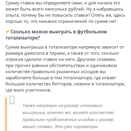
Сумму ставки вы определяете сами, и для начала это
может быть всего несколько рублей. Ну а набравшись
опыта, почему бы не повысить ставки? Опять же, здесь
хорошо то, что никаких ограничений по сумме нет.
✔
Сколько можно выиграть в футбольном
тотализаторе?
Сумма выигрыша в тотализаторе напрямую зависит от
размера джекпота в тираже, а также от того, сколько
игроков сделали ставки на него. Другими словами,
при прочих равных обстоятельствах и одинаковом
количестве правильно указанных исходов вы
заработаете больше в том тотализаторе, где играет
большое количество бетторов, нежели в тотализаторе,
где мало участников.
Также напрямую на размер итогового
выигрыша, конечно же, влияет количество
правильно предсказанных исходов и размер
вашей ставки. Это уже параметры