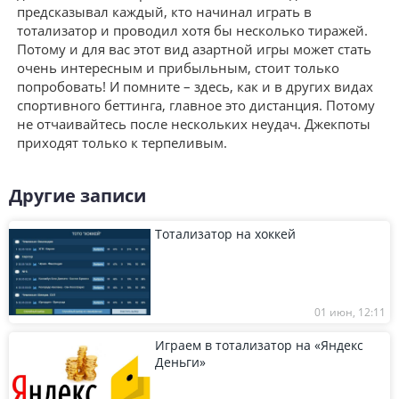
предсказывал каждый, кто начинал играть в
тотализатор и проводил хотя бы несколько тиражей.
Потому и для вас этот вид азартной игры может стать
очень интересным и прибыльным, стоит только
попробовать! И помните – здесь, как и в других видах
спортивного беттинга, главное это дистанция. Потому
не отчаивайтесь после нескольких неудач. Джекпоты
приходят только к терпеливым.
Другие записи
Тотализатор на хоккей
01 июн, 12:11
Играем в тотализатор на «Яндекс
Деньги»