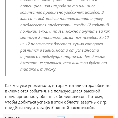
потенциальная награда за то или иное
количество правильно угаданных исходов. В
классической модели тотализатора игроку
предлагается предсказать исходы 12 событий
по линии 1-х-2, и призы можно получить за как
минимум 8 правильно указанных исходов. За 12
из 12 полагается джекпот, сумма которого
разнится в зависимости от успешности
игроков в предыдущих тиражах. Чем дольше
джекпот не срывался, тем выше он будет от
тиража к тиражу.
Как мы уже упоминали, в тираж тотализатора обычно
включаются события, не пользующиеся высокой
популярностью у обычных болельщиков. Потому,
чтобы добиться успеха в этой области азартных игр,
придётся следить за футбольной «экзотикой».