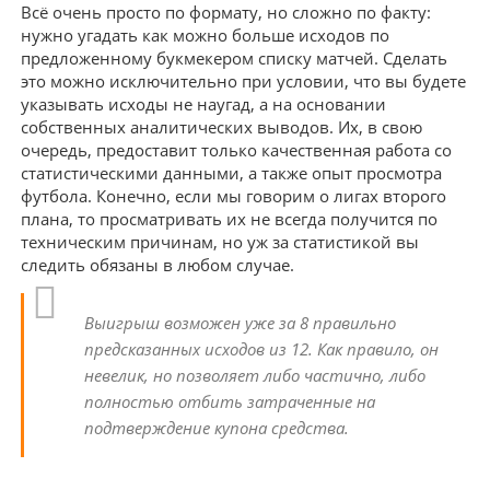
Всё очень просто по формату, но сложно по факту:
нужно угадать как можно больше исходов по
предложенному букмекером списку матчей. Сделать
это можно исключительно при условии, что вы будете
указывать исходы не наугад, а на основании
собственных аналитических выводов. Их, в свою
очередь, предоставит только качественная работа со
статистическими данными, а также опыт просмотра
футбола. Конечно, если мы говорим о лигах второго
плана, то просматривать их не всегда получится по
техническим причинам, но уж за статистикой вы
следить обязаны в любом случае.
Выигрыш возможен уже за 8 правильно
предсказанных исходов из 12. Как правило, он
невелик, но позволяет либо частично, либо
полностью отбить затраченные на
подтверждение купона средства.