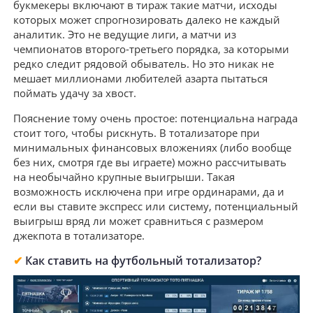
букмекеры включают в тираж такие матчи, исходы
которых может спрогнозировать далеко не каждый
аналитик. Это не ведущие лиги, а матчи из
чемпионатов второго-третьего порядка, за которыми
редко следит рядовой обыватель. Но это никак не
мешает миллионами любителей азарта пытаться
поймать удачу за хвост.
Пояснение тому очень простое: потенциальна награда
стоит того, чтобы рискнуть. В тотализаторе при
минимальных финансовых вложениях (либо вообще
без них, смотря где вы играете) можно рассчитывать
на необычайно крупные выигрыши. Такая
возможность исключена при игре ординарами, да и
если вы ставите экспресс или систему, потенциальный
выигрыш вряд ли может сравниться с размером
джекпота в тотализаторе.
✔
Как ставить на футбольный тотализатор?