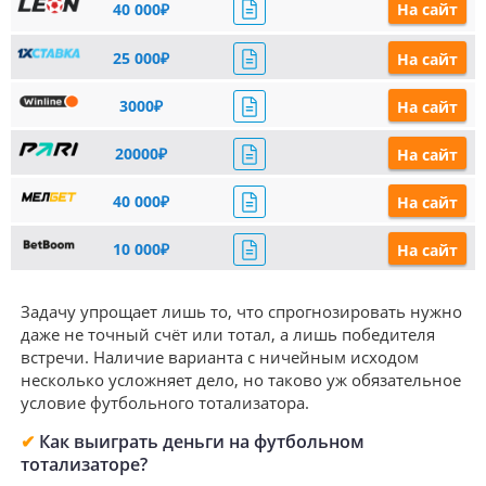
40 000₽
На сайт
25 000₽
На сайт
3000₽
На сайт
20000₽
На сайт
40 000₽
На сайт
10 000₽
На сайт
Задачу упрощает лишь то, что спрогнозировать нужно
даже не точный счёт или тотал, а лишь победителя
встречи. Наличие варианта с ничейным исходом
несколько усложняет дело, но таково уж обязательное
условие футбольного тотализатора.
✔
Как выиграть деньги на футбольном
тотализаторе?