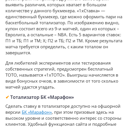
выявить различия, которых хватает в большом
количестве у данного букмекера. «1хСтавка» —
единственный букмекер, где можно оформить пари на
баскетбольный тотализатор. По изображению видно,
купон состоит всего из 9-и матчей, один из которых –
Евролига, а остальные – NBA. Есть 5 вариантов ставок:
П1 и ТБ; П1 и ТМ; Х; П2 и ТБ; П2 и ТМ. Кроме результата
матча требуется определить, с каким тоталом он
завершится.
Для любителей экспериментов или тестирования
собственных стратегий, предусмотрен бесплатный
ТОТО, называется «1хТОТО». Выигрыш начисляется в
виде бонусных очков, в зависимости от того сколько
матчей удастся угадать.
✔
Тотализатор БК «Марафон»
Сделать ставку в тотализаторе доступно на офшорной
версии
БК «Марафон»
, при этом призовые здесь на
высоком уровне и соответственно интерес со стороны
клиентов. Удобный функционал сайта и подробные