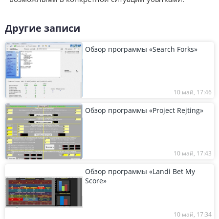
Другие записи
Обзор программы «Search Forks»
10 май, 17:46
Обзор программы «Project Rejting»
10 май, 17:43
Обзор программы «Landi Bet My
Score»
10 май, 17:34