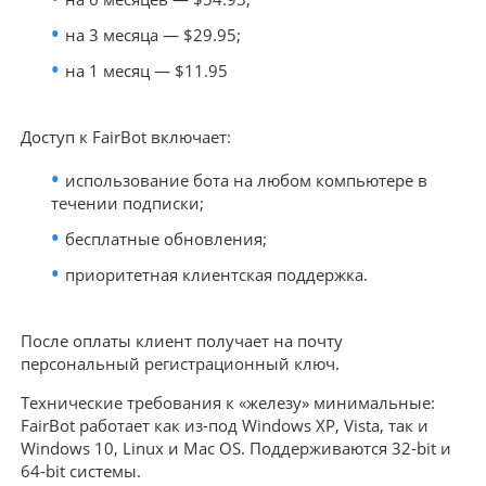
на 3 месяца — $29.95;
на 1 месяц — $11.95
Доступ к FairBot включает:
использование бота на любом компьютере в
течении подписки;
бесплатные обновления;
приоритетная клиентская поддержка.
После оплаты клиент получает на почту
персональный регистрационный ключ.
Технические требования к «железу» минимальные:
FairBot работает как из-под Windows XP, Vista, так и
Windows 10, Linux и Mac OS. Поддерживаются 32-bit и
64-bit системы.