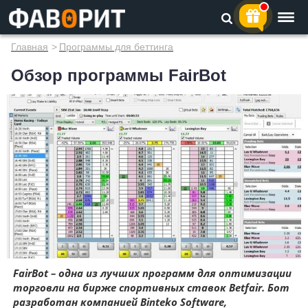
Главная
>
Программы для беттинга
Обзор программы FairBot
FairBot –
одна из лучших программ для оптимизации
торговли на бирже спортивных ставок Betfair. Бот
разработан компанией Binteko Software,