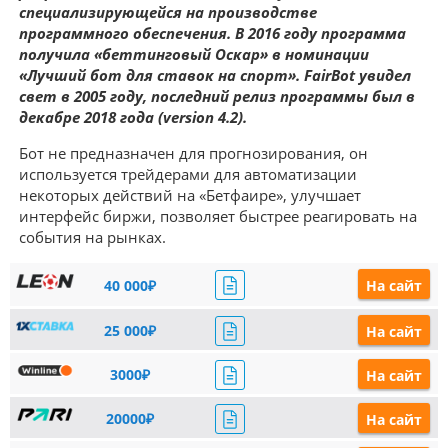
специализирующейся на производстве
программного обеспечения. В 2016 году программа
получила «беттинговый Оскар» в номинации
«Лучший бот для ставок на спорт». FairBot увидел
свет в 2005 году, последний релиз программы был в
декабре 2018 года (version 4.2).
Бот не предназначен для прогнозирования, он
используется трейдерами для автоматизации
некоторых действий на «Бетфаире», улучшает
интерфейс биржи, позволяет быстрее реагировать на
события на рынках.
40 000₽
На сайт
25 000₽
На сайт
3000₽
На сайт
20000₽
На сайт