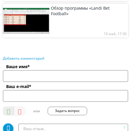
Обзор программы «Landi Bet
Football»
10 май, 17:30
Добавить комментарий
Ваше имя*
Ваш e-mail*
Задать вопрос