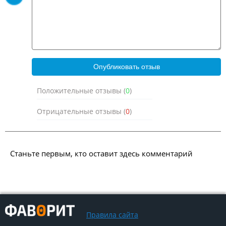
Положительные отзывы (
0
)
Отрицательные отзывы (
0
)
Станьте первым, кто оставит здесь комментарий
Правила сайта