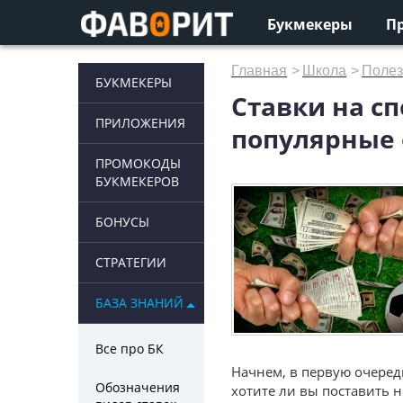
Букмекеры
П
Главная
>
Школа
>
Полез
БУКМЕКЕРЫ
Ставки на сп
ПРИЛОЖЕНИЯ
популярные
ПРОМОКОДЫ
БУКМЕКЕРОВ
БОНУСЫ
СТРАТЕГИИ
БАЗА ЗНАНИЙ
Все про БК
Начнем, в первую очеред
Обозначения
хотите ли вы поставить 