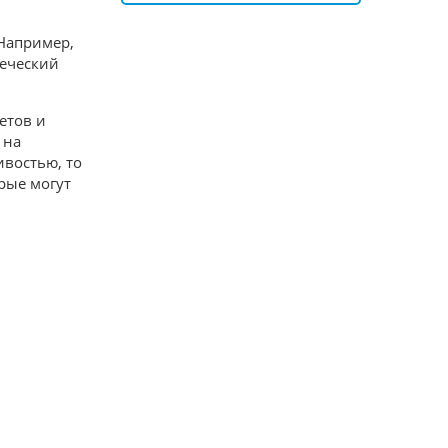
 Например,
веческий
етов и
 на
ивостью, то
рые могут