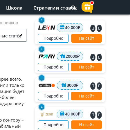
Школа
Стратегии ставок
1
новичков
40 000₽
ные статьи
Подробно
На сайт
2
20000₽
Подробно
На сайт
3
рее всего,
или только
3000₽
мация будет
Подробно
На сайт
аиболее
одаря чему
4
40 000₽
ю контору –
Подробно
На сайт
табильный