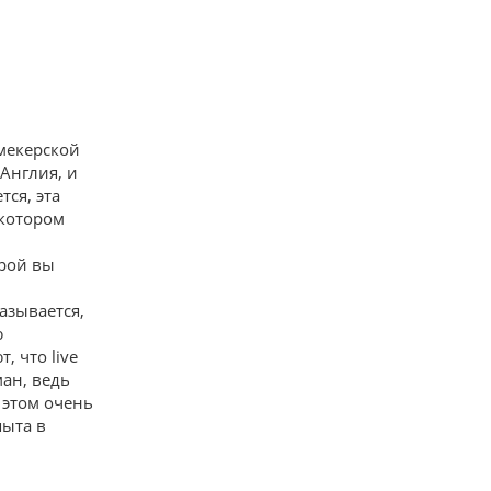
мекерской
Англия, и
ся, эта
 котором
орой вы
азывается,
ю
 что live
ман, ведь
 этом очень
пыта в