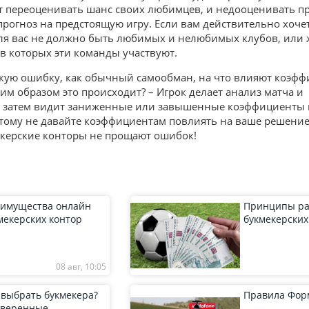
ет переоценивать шанс своих любимцев, и недооценивать п
прогноз на предстоящую игру. Если вам действительно хоче
для вас не должно быть любимых и нелюбимых клубов, или 
 в которых эти команды участвуют.
акую ошибку, как обычный самообман, на что влияют коэф
им образом это происходит? – Игрок делает анализ матча и
 а затем видит заниженные или завышенные коэффициенты 
этому не давайте коэффициентам повлиять на ваше решение
екерские конторы не прощают ошибок!
имущества онлайн
Принципы р
мекерских контор
букмекерских
08 авг, 10:05
 выбрать букмекера?
Правила Фор
веренные