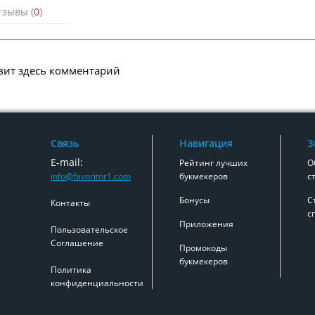
зывы (
0
)
авит здесь комментарий
Связь
Навигация
З
E-mail:
Рейтинг лучших
О
info@favoritnr1.com
букмекеров
с
Бонусы
С
Контакты
с
Приложения
Пользовательское
Соглашение
Промокоды
букмекеров
Политика
конфиденциальности