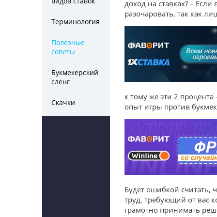
видов ставок
доход на ставках? – Если
разочаровать, так как л
Терминология
Полезные
советы
Букмекерский
сленг
к тому же эти 2 процент
Скачки
опыт игры против букмек
Будет ошибкой считать, ч
труд, требующий от вас 
грамотно принимать реше