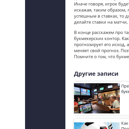
Иначе говоря, игрок буд
искажая, таким образом, 
успешным в ставках, то 
делайте ставки на матчи,
В конце расскажем про т
букмекерских контор. Как
прогнозирует его исход,
меняет свой прогноз. По
Помните о том, что букм
Другие записи
Пре
бук
Как
Про