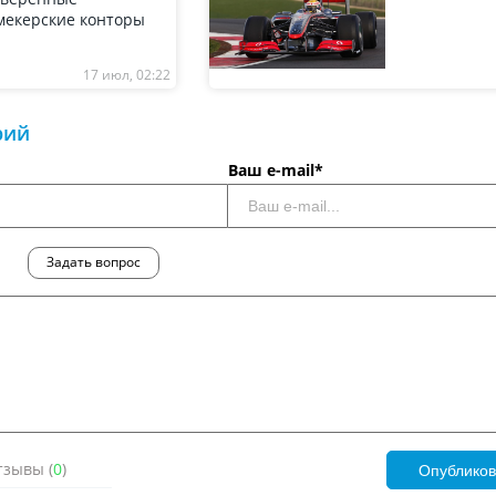
мекерские конторы
17 июл, 02:22
рий
Ваш e-mail*
Задать вопрос
зывы (
0
)