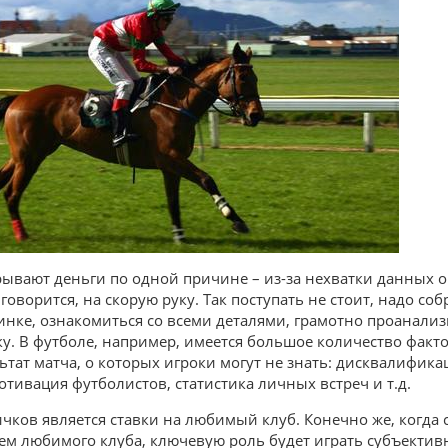
ывают деньги по одной причине – из-за нехватки данных о
говорится, на скорую руку. Так поступать не стоит, надо соб
нке, ознакомиться со всеми деталями, грамотно проанализ
ку. В футболе, например, имеется большое количество факт
тат матча, о которых игроки могут не знать: дисквалифика
отивация футболистов, статистика личных встреч и т.д.
ков является ставки на любимый клуб. Конечно же, когда 
тием любимого клуба, ключевую роль будет играть субъектив