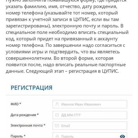
указать фамилию, имя, отчество, дату рождения,
номер телефона (указывайте тот номер, который
привязан к учетной записи в ЦУПИС, если вы там
зарегистрированы), электронную почту и пароль. В
специальное поле необходимо вписать специальный
код, который придет на привязанный к аккаунту
номер телефона. По завершении надо согласиться с
условиями игры и подтвердить, что вы являетесь
совершеннолетним. Во второй форме, которая
появится после, надо вписать реальные паспортные
данные. Следующий этап – регистрация в ЦУПИС.