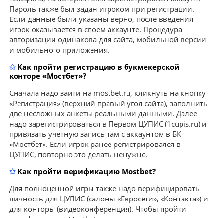
Пароль также был задан игроком при регистрации.
Если данные были указаны верно, после введения
игрок оказывается в своем аккаунте. Процедура
авторизации одинакова для сайта, мобильной версии
и мобильного приложения.
✩
Как пройти регистрацию в букмекерской
конторе «Мостбет»?
Сначала надо зайти на mostbet.ru, кликнуть на кнопку
«Регистрация» (верхний правый угол сайта), заполнить
две несложных анкеты реальными данными. Далее
надо зарегистрироваться в Первом ЦУПИС (1cupis.ru) и
привязать учетную запись там с аккаунтом в БК
«Мостбет». Если игрок ранее регистрировался в
ЦУПИС, повторно это делать ненужно.
✩
Как пройти верификацию Mostbet?
Для полноценной игры также надо верифицировать
личность для ЦУПИС (салоны «Евросети», «Контакта») и
для конторы (видеоконференция). Чтобы пройти