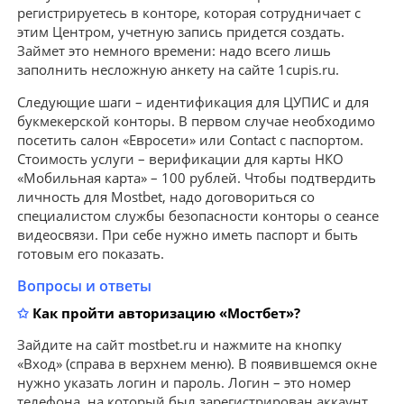
регистрируетесь в конторе, которая сотрудничает с
этим Центром, учетную запись придется создать.
Займет это немного времени: надо всего лишь
заполнить несложную анкету на сайте 1cupis.ru.
Следующие шаги – идентификация для ЦУПИС и для
букмекерской конторы. В первом случае необходимо
посетить салон «Евросети» или Contact с паспортом.
Стоимость услуги – верификации для карты НКО
«Мобильная карта» – 100 рублей. Чтобы подтвердить
личность для Mostbet, надо договориться со
специалистом службы безопасности конторы о сеансе
видеосвязи. При себе нужно иметь паспорт и быть
готовым его показать.
Вопросы и ответы
✩
Как пройти авторизацию «Мостбет»?
Зайдите на сайт mostbet.ru и нажмите на кнопку
«Вход» (справа в верхнем меню). В появившемся окне
нужно указать логин и пароль. Логин – это номер
телефона, на который был зарегистрирован аккаунт.