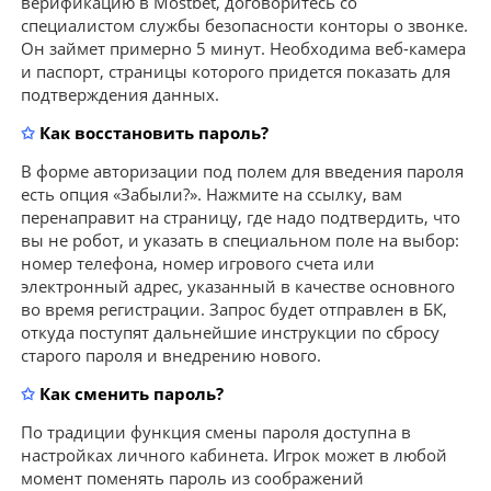
верификацию в Mostbet, договоритесь со
специалистом службы безопасности конторы о звонке.
Он займет примерно 5 минут. Необходима веб-камера
и паспорт, страницы которого придется показать для
подтверждения данных.
✩
Как восстановить пароль?
В форме авторизации под полем для введения пароля
есть опция «Забыли?». Нажмите на ссылку, вам
перенаправит на страницу, где надо подтвердить, что
вы не робот, и указать в специальном поле на выбор:
номер телефона, номер игрового счета или
электронный адрес, указанный в качестве основного
во время регистрации. Запрос будет отправлен в БК,
откуда поступят дальнейшие инструкции по сбросу
старого пароля и внедрению нового.
✩
Как сменить пароль?
По традиции функция смены пароля доступна в
настройках личного кабинета. Игрок может в любой
момент поменять пароль из соображений