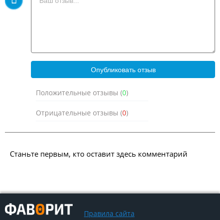
Положительные отзывы (
0
)
Отрицательные отзывы (
0
)
Станьте первым, кто оставит здесь комментарий
Правила сайта