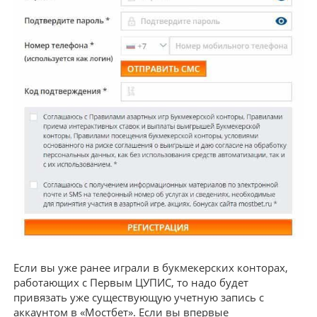
Если вы уже ранее играли в букмекерских конторах,
работающих с Первым ЦУПИС, то надо будет
привязать уже существующую учетную запись с
аккаунтом в «Мостбет». Если вы впервые