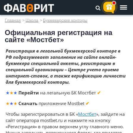
Главная
>
Школа
>
Букмекерские конторы
Официальная регистрация на
сайте «Мостбет»
Регистрация в легальной букмекерской конторе в
РФ подразумевает заполнение на сайте онлайн-
букмекера специальной анкеты, регистрацию в
специальной организации – Центре учета приема
интернет-ставок, а также верификацию личности
для букмекерской конторы.
★
★
★
Перейти
на легальную БК Мостбет
✔
★
★
★
Скачать
приложение Mostbet
✔
Чтобы зарегистрироваться в БК «
Мостбет
», зайдите на
сайт оператора mostbet.ru и нажмите на кнопку
«Регистрация» в правом верхнем углу главного меню.
Нужно заполнить появившуюся форму, где придется