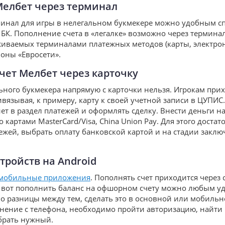
Мелбет через терминал
минал для игры в нелегальном букмекере можно удобным с
БК. Пополнение счета в «легалке» возможно через терминал
иваемых терминалами платежных методов (карты, электро
лоны «Евросети».
чет Мелбет через карточку
ного букмекера напрямую с карточки нельзя. Игрокам при
ивязывая, к примеру, карту к своей учетной записи в ЦУПИС.
т в раздел платежей и оформлять сделку. Внести деньги на
артами MasterCard/Visa, China Union Pay. Для этого достат
тежей, выбрать оплату банковской картой и на стадии закл
тройств на Android
мобильные приложения
. Пополнять счет приходится через 
 вот пополнить баланс на офшорном счету можно любым 
 разницы между тем, сделать это в основной или мобильн
лнение с телефона, необходимо пройти авторизацию, найти 
брать нужный.