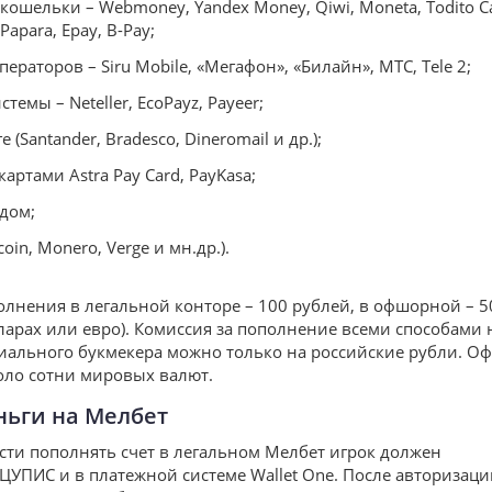
кошельки – Webmoney, Yandex Money, Qiwi, Moneta, Todito Ca
 Papara, Epay, B-Pay;
раторов – Siru Mobile, «Мегафон», «Билайн», МТС, Tele 2;
темы – Neteller, EcoPayz, Payeer;
 (Santander, Bradesco, Dineromail и др.);
ртами Astra Pay Card, PayKasa;
дом;
oin, Monero, Verge и мн.др.).
нения в легальной конторе – 100 рублей, в офшорной – 5
ларах или евро). Комиссия за пополнение всеми способами 
циального букмекера можно только на российские рубли. 
оло сотни мировых валют.
ньги на Мелбет
ти пополнять счет в легальном Мелбет игрок должен
 ЦУПИС и в платежной системе Wallet One. После авторизаци