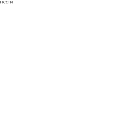
внести