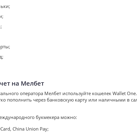
ьки;
и;
;
рты;
д;
чет на Мелбет
гального оператора Мелбет используйте кошелек Wallet One.
егко пополнить через банковскую карту или наличными в са
международного букмекера можно:
Card, China Union Pay;