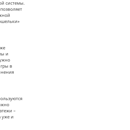
ой системы.
 позволяет
ежной
кошельки»
уже
мы и
нужно
игры в
лнения
пользуются
ожно
атежи –
 уже и