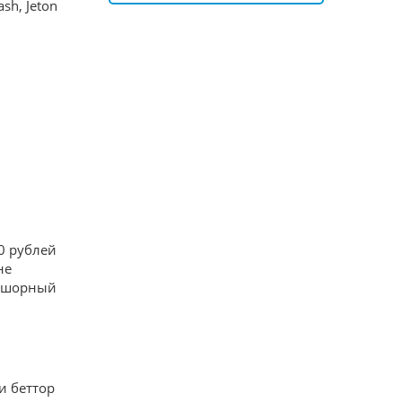
sh, Jeton
0 рублей
не
Офшорный
и беттор