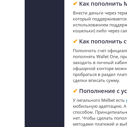
✔
Как пополнить 
Внести деньги через тер
который поддерживается 
использованием поддерж
кошельки) либо через са
✔
Как пополнить с
Пополнить счет официаль
пополнять Wallet One, пр
заходить в личный кабине
офшорной конторе можно к
пробраться в раздел пла
сделки вписать сумму.
✔
Пополнение с ус
У легального Melbet есть
мобильную адаптацию. А
способом. Принципиально
нет. Чтобы сделать попо
методами платежей и вы