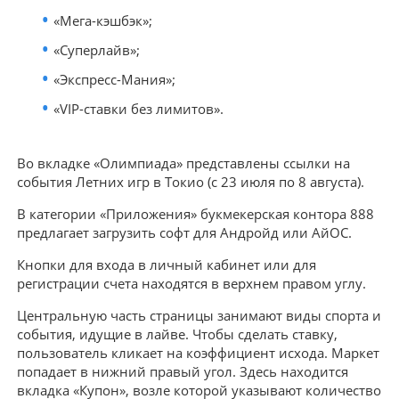
«Мега-кэшбэк»;
«Суперлайв»;
«Экспресс-Мания»;
«VIP-ставки без лимитов».
Во вкладке «Олимпиада» представлены ссылки на
события Летних игр в Токио (с 23 июля по 8 августа).
В категории «Приложения» букмекерская контора 888
предлагает загрузить софт для Андройд или АйОС.
Кнопки для входа в личный кабинет или для
регистрации счета находятся в верхнем правом углу.
Центральную часть страницы занимают виды спорта и
события, идущие в лайве. Чтобы сделать ставку,
пользователь кликает на коэффициент исхода. Маркет
попадает в нижний правый угол. Здесь находится
вкладка «Купон», возле которой указывают количество