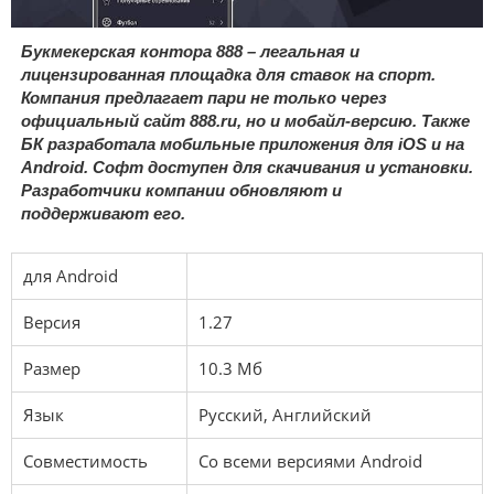
Букмекерская контора 888 – легальная и
лицензированная площадка для ставок на спорт.
Компания предлагает пари не только через
официальный сайт 888.ru, но и мобайл-версию. Также
БК разработала мобильные приложения для iOS и на
Android. Софт доступен для скачивания и установки.
Разработчики компании обновляют и
поддерживают его.
для Android
Версия
1.27
Размер
10.3 Мб
Язык
Русский, Английский
Совместимость
Со всеми версиями Android