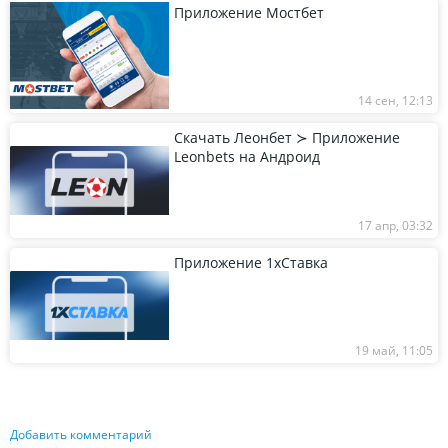
Приложение Мостбет
14 сен, 12:13
Скачать Леонбет ≻ Приложение
Leonbets на Андроид
17 апр, 03:32
Приложение 1хСтавка
19 май, 11:05
Добавить комментарий