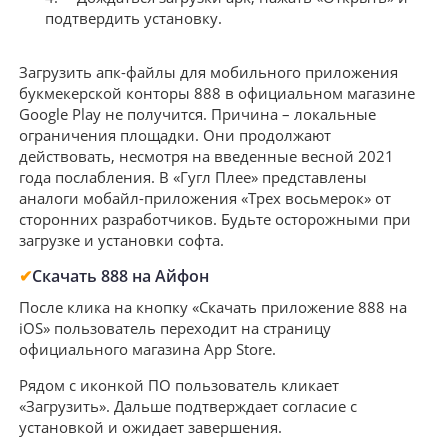
подтвердить установку.
Загрузить апк-файлы для мобильного приложения
букмекерской конторы 888 в официальном магазине
Google Play не получится. Причина – локальные
ограничения площадки. Они продолжают
действовать, несмотря на введенные весной 2021
года послабления. В «Гугл Плее» представлены
аналоги мобайл-приложения «Трех восьмерок» от
сторонних разработчиков. Будьте осторожными при
загрузке и установки софта.
✔
Скачать 888 на Айфон
После клика на кнопку «Скачать приложение 888 на
iOS» пользователь переходит на страницу
официального магазина App Store.
Рядом с иконкой ПО пользователь кликает
«Загрузить». Дальше подтверждает согласие с
установкой и ожидает завершения.