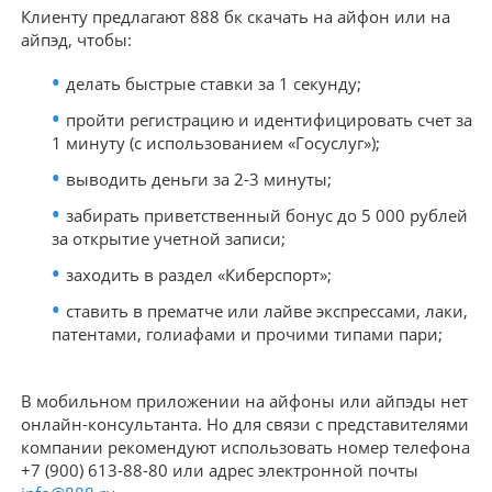
Клиенту предлагают 888 бк скачать на айфон или на
айпэд, чтобы:
делать быстрые ставки за 1 секунду;
пройти регистрацию и идентифицировать счет за
1 минуту (с использованием «Госуслуг»);
выводить деньги за 2-3 минуты;
забирать приветственный бонус до 5 000 рублей
за открытие учетной записи;
заходить в раздел «Киберспорт»;
ставить в прематче или лайве экспрессами, лаки,
патентами, голиафами и прочими типами пари;
В мобильном приложении на айфоны или айпэды нет
онлайн-консультанта. Но для связи с представителями
компании рекомендуют использовать номер телефона
+7 (900) 613-88-80 или адрес электронной почты