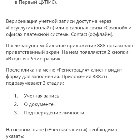
в Первый ЦУПИС).
Верификация учетной записи доступна через
«Госуслуги» (онлайн) или в салонах связи «Связной» и
офисах платежной системы Contact (оффлайн).
После запуска мобильное приложение 888 показывает
приветственный экран. На нем появляются 2 кнопки:
«Вход» и «Регистрация».
После клика на меню «Регистрация» клиент видит
форму для заполнения. Приложения 888.ru
подразумевают 3 стадии:
Учетная запись.
О документе.
Подтверждение личности.
На первом этапе («Учетная запись») необходимо
указать: