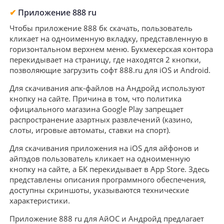
✔
Приложение 888 ru
Чтобы приложение 888 бк скачать, пользователь
кликает на одноименную вкладку, представленную в
горизонтальном верхнем меню. Букмекерская контора
перекидывает на страницу, где находятся 2 кнопки,
позволяющие загрузить софт 888.ru для iOS и Android.
Для скачивания апк-файлов на Андройд используют
кнопку на сайте. Причина в том, что политика
официального магазина Google Play запрещает
распространение азартных развлечений (казино,
слоты, игровые автоматы, ставки на спорт).
Для скачивания приложения на iOS для айфонов и
айпэдов пользователь кликает на одноименную
кнопку на сайте, а БК перекидывает в App Store. Здесь
представлены описания программного обеспечения,
доступны скриншоты, указываются технические
характеристики.
Приложение 888 ru для АйОС и Андройд предлагает