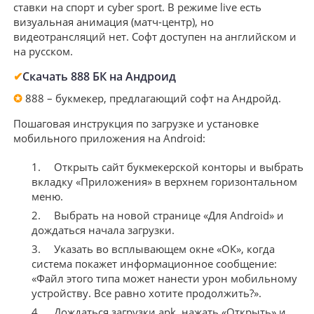
ставки на спорт и cyber sport. В режиме live есть
визуальная анимация (матч-центр), но
видеотрансляций нет. Софт доступен на английском и
на русском.
✔
Скачать 888 БК на Андроид
✪
888 – букмекер, предлагающий софт на Андройд.
Пошаговая инструкция по загрузке и установке
мобильного приложения на Android:
Открыть сайт букмекерской конторы и выбрать
вкладку «Приложения» в верхнем горизонтальном
меню.
Выбрать на новой странице «Для Android» и
дождаться начала загрузки.
Указать во всплывающем окне «ОК», когда
система покажет информационное сообщение:
«Файл этого типа может нанести урон мобильному
устройству. Все равно хотите продолжить?».
Дождаться загрузки apk, нажать «Открыть» и