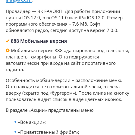
info@888.ru
.
Провайдер — BK FAVORIT. Для работы приложений
нужны iOS 12.0, macOS 11.0 или iPadOS 12.0. Размер
программного обеспечения – 7,6 Мб. Софт
обновляется редко, сегодня доступна версия 7.0.0.
✔
888 Мобильная версия
✪
Мобильная версия 888 адаптирована под телефоны,
планшеты, смартфоны. Она подгружается
автоматически при входе на сайт с портативного
гаджета.
Особенность мобайл-версии – расположение меню.
Оно находится не в горизонтальной части, а слева
вверху (скрыто под «бургером»). После клика на кнопку
пользователь видит список в виде цветных иконок.
В разделе «Акции» представлены меню:
«Все акции»;
«Приветственный фрибет»;