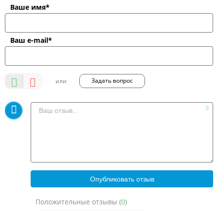
Ваше имя*
Ваш e-mail*
Задать вопрос
Положительные отзывы (
0
)