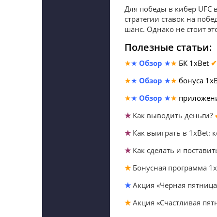
Для победы в кибер UFC 
стратегии ставок на поб
шанс. Однако не стоит э
Полезные статьи:
★
★
Обзор
★
★
БК 1xBet
★
★
Обзор
★
★
бонуса 1x
★
★
Обзор
★
★
приложен
★
Как
выводить деньги?
★
Как
выиграть в 1xBet:
★
Как
сделать и поставить
★
Бонусная
программа 1
★
Акция
«Черная пятниц
★
Акция
«Счастливая пя