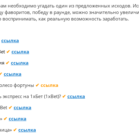
вам необходимо угадать один из предложенных исходов. Ис
еду фаворитов, победу в раунде, можно значительно увелич
то воспринимать, как реальную возможность заработать.
✔
ссылка
Bet
✔
ссылка
ия
✔
ссылка
✔
ссылка
 колесо фортуны
✔ ссылка
 экспресс на 1хБет (1xBet)?
✔
ссылка
xBet
✔
ссылка
а»
✔
ссылка
тница»
✔
ссылка