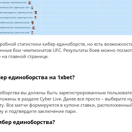
дробной статистики кибер единоборств, но есть возможност
нные бои чемпионатов UFC. Результаты боев можно посмот
 на главной странице.
бер единоборства на 1xbet?
ноборства вы должны быть зарегистрированным пользовате
ожены в разделе Cyber Live. Далее все просто – выберите 
у. Все матчи формируются в купоне ставки, расположенны
му и подтвердите заключение пари.
ибер единоборства?