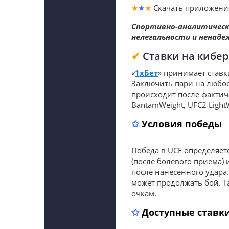
★
★
★
Скачать приложени
Спортивно-аналитически
нелегальности и ненаде
✔
Ставки на кибер
«
1хБет
» принимает ставк
Заключить пари на любое
происходит после фактич
BantamWeight, UFC2 LightW
✩
Условия победы
Победа в UCF определяет
(после болевого приема) 
после нанесенного удара.
может продолжать бой. 
очкам.
✩
Доступные ставк