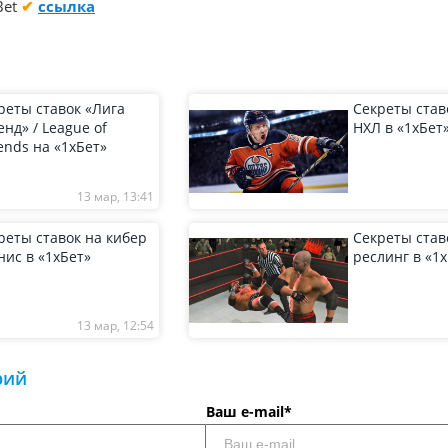
Bet
✔
ссылка
реты ставок «Лига
Секреты став
енд» / League of
НХЛ в «1хБет»
ends на «1хБет»
13 мар, 13:41
реты ставок на кибер
Секреты став
нис в «1хБет»
реслинг в «1
13 мар, 12:54
рий
Ваш e-mail*