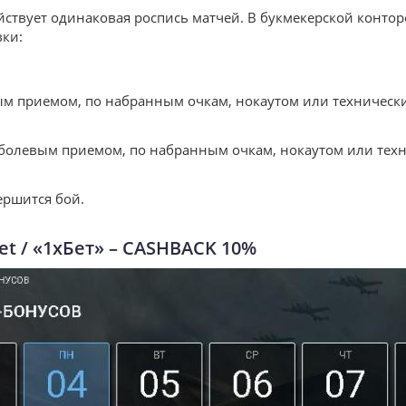
йствует одинаковая роспись матчей. В букмекерской контор
вки:
ым приемом, по набранным очкам, нокаутом или техническ
(болевым приемом, по набранным очкам, нокаутом или тех
ершится бой.
et / «1хБет» – CASHBACK 10%