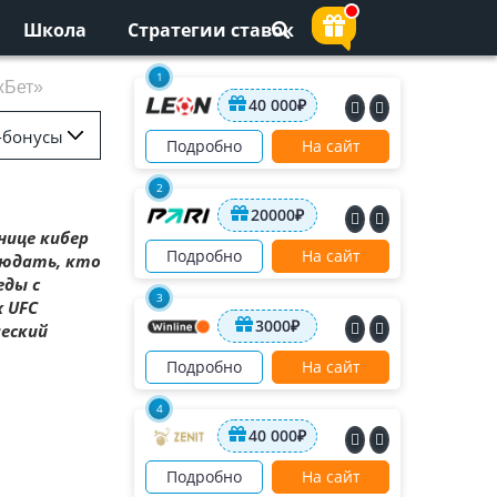
Школа
Стратегии ставок
1
хБет»
40 000₽
-бонусы
Подробно
На сайт
2
20000₽
нице кибер
Подробно
На сайт
людать, кто
еды с
3
 UFC
3000₽
еский
Подробно
На сайт
4
40 000₽
Подробно
На сайт