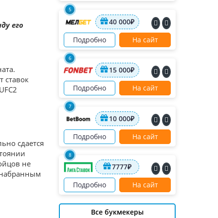
5
40 000₽
ду его
Подробно
На сайт
6
ата.
15 000₽
т ставок
Подробно
На сайт
 UFC2
7
10 000₽
Подробно
На сайт
льно сдается
стоянии
8
ойцов не
7777₽
о набранным
Подробно
На сайт
Все букмекеры