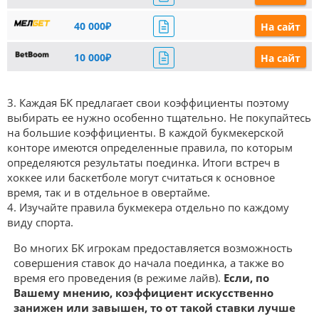
40 000₽
На сайт
10 000₽
На сайт
3. Каждая БК предлагает свои коэффициенты поэтому
выбирать ее нужно особенно тщательно. Не покупайтесь
на большие коэффициенты. В каждой букмекерской
конторе имеются определенные правила, по которым
определяются результаты поединка. Итоги встреч в
хоккее или баскетболе могут считаться к основное
время, так и в отдельное в овертайме.
4. Изучайте правила букмекера отдельно по каждому
виду спорта.
Во многих БК игрокам предоставляется возможность
совершения ставок до начала поединка, а также во
время его проведения (в режиме лайв).
Если, по
Вашему мнению, коэффициент искусственно
занижен или завышен, то от такой ставки лучше