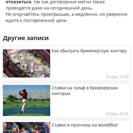
отказаться
, так как договорные матчи также
проводятся даже на сегодняшний день.
Не огорчайтесь проигрышам, а медленно, но уверенно
идите к поставленной цели.
Другие записи
Как обыграть букмекерскую контору
26 фев, 17:30
Ставки на гольф в букмекерских
конторах
24 фев, 22:56
Ставки и прогнозы на волейбол