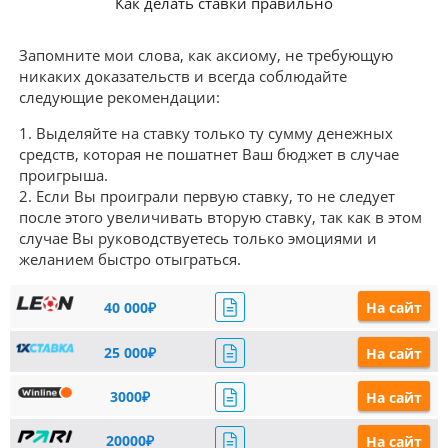
Как делать ставки правильно
Запомните мои слова, как аксиому, не требующую
никаких доказательств и всегда соблюдайте
следующие рекомендации:
1. Выделяйте на ставку только ту сумму денежных
средств, которая не пошатнет Ваш бюджет в случае
проигрыша.
2. Если Вы проиграли первую ставку, то не следует
после этого увеличивать вторую ставку, так как в этом
случае Вы руководствуетесь только эмоциями и
желанием быстро отыграться.
40 000₽
На сайт
25 000₽
На сайт
3000₽
На сайт
20000₽
На сайт