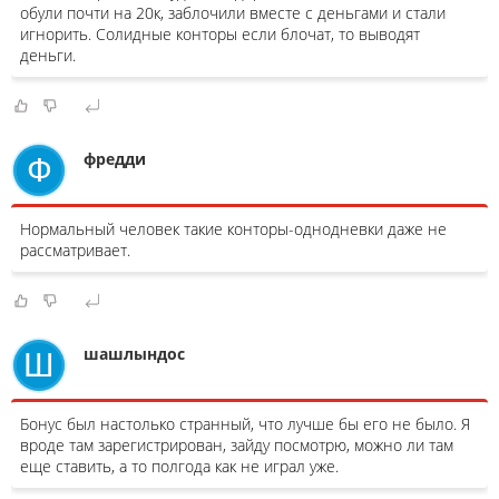
обули почти на 20к, заблочили вместе с деньгами и стали
игнорить. Солидные конторы если блочат, то выводят
деньги.
фредди
Ф
Нормальный человек такие конторы-однодневки даже не
рассматривает.
шашлындос
Ш
Бонус был настолько странный, что лучше бы его не было. Я
вроде там зарегистрирован, зайду посмотрю, можно ли там
еще ставить, а то полгода как не играл уже.