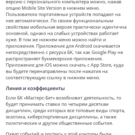
версию с персонального компьютера можно, нажав
опцию Mobile Site Version в нижнем меню.
Пользователи портативных устройств попадают на
нее автоматически. По своим функциональным
свойствам мобильная версия практически идентична
основной, однако на слабых устройствах работает
хуже. В том же нижнем меню можно найти и
приложения. Приложение для Android скачивается
непосредственно с ресурса БК, так как Google Play не
распространяет букмекерские приложения.
Приложение для iOS можно скачать с App Store, куда
вы будете перенаправлены после нажатия на
соответствующую ссылку в нижнем меню.
Линия и коэффициенты
Если БК «Мастерс-Бет» возобновит деятельность, то
будет принимать ставки по четырем десяткам
дисциплин, среди которых все топовые виды спорта,
экзотика, киберспортивные дисциплины, а также
политические и другие общественные события.
Охват событий и роспись у этой конторы были