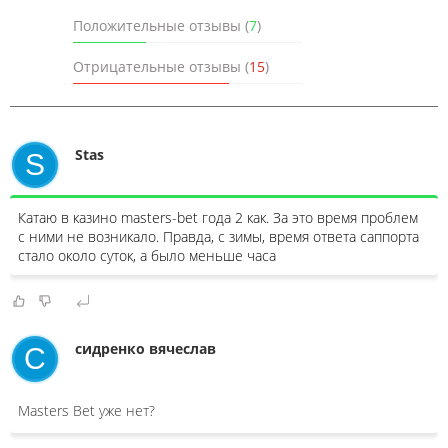
Положительные отзывы (
7
)
Отрицательные отзывы (
15
)
Stas
S
Катаю в казино masters-bet года 2 как. За это время проблем
с ними не возникало. Правда, с зимы, время ответа саппорта
стало около суток, а было меньше часа
сидренко вячеслав
С
Masters Bet уже нет?