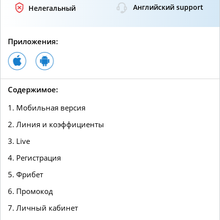
Английский support
Нелегальный
Приложения:
Cодержимое:
1.
Мобильная версия
2.
Линия и коэффициенты
3.
Live
4.
Регистрация
5.
Фрибет
6.
Промокод
7.
Личный кабинет