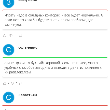
З
Играть надо в солидных конторах, и все будет нормально. А
если нет, то хотя бы будете знать, в чем проблема, где
косячнули.
сольченко
С
А мне нравился бук, сайт хороший, кэфы неплохие, много
удобных способов заводить и выводить деньги, прикипел к
их развлекалкам.
2
1
Севастьян
С