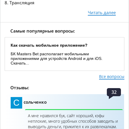
8.
Трансляция
Читать далее
9.
Методы платежей
Самые популярные вопросы:
10.
Служба поддержки
11.
Лицензия
Как скачать мобильное приложение?
12.
Плюсы и минусы
БК Masters Bet располагает мобильными
приложениями для устройств Android и для iOS.
Свернуть
Скачать...
Все вопросы
Отзывы:
32
С
сольченко
А мне нравился бук, сайт хороший, кэфы
неплохие, много удобных способов заводить и
выводить деньги, прикипел к их развлекалкам.