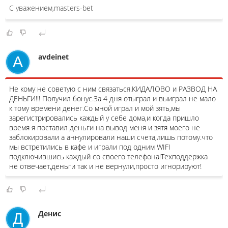
С уважением,masters-bet
avdeinet
A
Не кому не советую с ним связаться.КИДАЛОВО и РАЗВОД НА
ДЕНЬГИ!!! Получил бонус.За 4 дня отыграл и выиграл не мало
к тому времени денег.Со мной играл и мой зять,мы
зарегистрировались каждый у себе дома,и когда пришло
время я поставил деньги на вывод меня и зятя моего не
заблокировали а аннулировали наши счета,лишь потому.что
мы встретились в кафе и играли под одним WIFI
подключившись каждый со своего телефона!Техподдержка
не отвечает,деньги так и не вернули,просто игнорируют!
Денис
Д