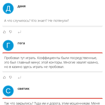
даня
Д
А что случилось? Кто знает? Не потянули?
гога
Г
Пробовал тут играть. Коэффициенты были посредственные,
это был главный минус этой конторы. Многие хвалят казино,
но в казино здесь играть не пробовал.
святик
С
Так что закрылись? Туда им и дорога, этим мошенникам. Меня