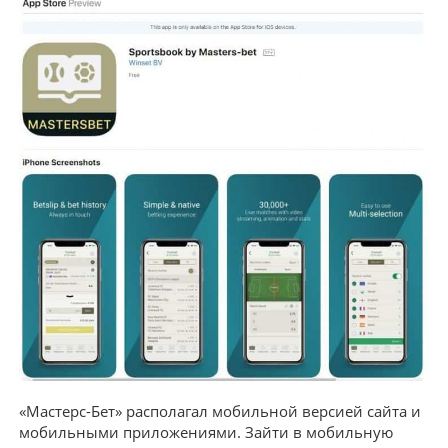
«Мастерс-Бет» располагал мобильной версией сайта и
мобильными приложениями. Зайти в мобильную