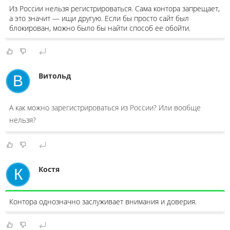
Из России нельзя регистрироваться. Сама контора запрещает,
а это значит — ищи другую. Если бы просто сайт был
блокирован, можно было бы найти способ ее обойти.
Витольд
В
А как можно зарегистрироваться из России? Или вообще
нельзя?
Костя
К
Контора однозначно заслуживает внимания и доверия.