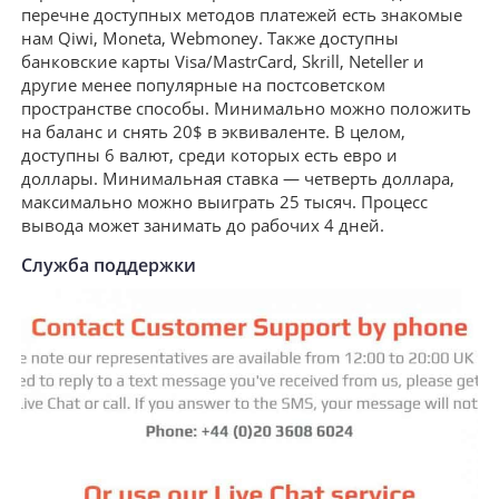
перечне доступных методов платежей есть знакомые
нам Qiwi, Moneta, Webmoney. Также доступны
банковские карты Visa/MastrCard, Skrill, Neteller и
другие менее популярные на постсоветском
пространстве способы. Минимально можно положить
на баланс и снять 20$ в эквиваленте. В целом,
доступны 6 валют, среди которых есть евро и
доллары. Минимальная ставка — четверть доллара,
максимально можно выиграть 25 тысяч. Процесс
вывода может занимать до рабочих 4 дней.
Служба поддержки