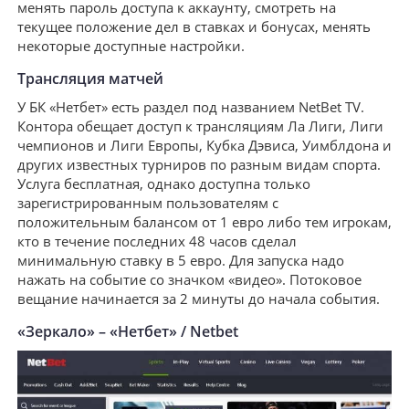
менять пароль доступа к аккаунту, смотреть на
текущее положение дел в ставках и бонусах, менять
некоторые доступные настройки.
Трансляция матчей
У БК «Нетбет» есть раздел под названием NetBet TV.
Контора обещает доступ к трансляциям Ла Лиги, Лиги
чемпионов и Лиги Европы, Кубка Дэвиса, Уимблдона и
других известных турниров по разным видам спорта.
Услуга бесплатная, однако доступна только
зарегистрированным пользователям с
положительным балансом от 1 евро либо тем игрокам,
кто в течение последних 48 часов сделал
минимальную ставку в 5 евро. Для запуска надо
нажать на событие со значком «видео». Потоковое
вещание начинается за 2 минуты до начала события.
«Зеркало» – «Нетбет» / Netbet