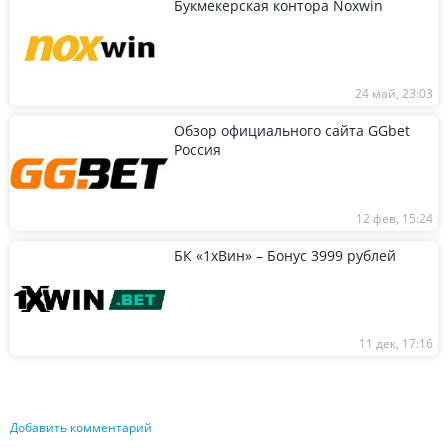
Букмекерская контора Noxwin
24 май, 23:03
Обзор официального сайта GGbet
Россия
12 фев, 15:24
БК «1хВин» – Бонус 3999 рублей
11 дек, 17:16
Добавить комментарий