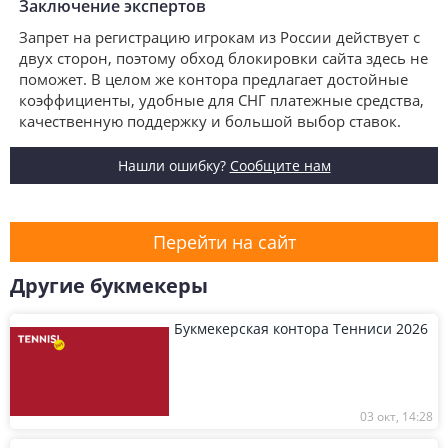
Заключение экспертов
Запрет на регистрацию игрокам из России действует с
двух сторон, поэтому обход блокировки сайта здесь не
поможет. В целом же контора предлагает достойные
коэффициенты, удобные для СНГ платежные средства,
качественную поддержку и большой выбор ставок.
Нашли ошибку?
Сообщите нам
Перейти на cайт
Другие букмекеры
Букмекерская контора Тенниси 2026
03 окт, 14:28