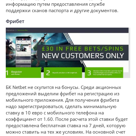
информацию путем предоставления службе
поддержки сканов паспорта и другие документов.
Фрибет
БК Netbet не скупится на бонусы. Среди акционных
предложений выделим фрибет на регистрацию из
мобильного приложения. Для получения фрибета
надо зарегистрироваться, сделать минимальную
ставку в 10 евро с мобильного телефона на
коэффициент от 1.60. После расчета этой ставки будет
предоставлена бесплатная ставка на 7 дней, которую
можно ставить на тех же условиях. На основной счет