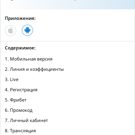
Приложения:
Cодержимое:
1.
Мобильная версия
2.
Линия и коэффициенты
3.
Live
4.
Регистрация
5.
Фрибет
6.
Промокод
7.
Личный кабинет
8.
Трансляция