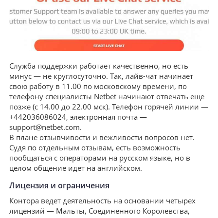
Служба поддержки работает качественно, но есть
минус — не круглосуточно. Так, лайв-чат начинает
свою работу в 11.00 по московскому времени, по
телефону специалисты Netbet начинают отвечать еще
позже (с 14.00 до 22.00 мск). Телефон горячей линии —
+442036086024, электронная почта —
support@netbet.com.
В плане отзывчивости и вежливости вопросов нет.
Судя по отдельным отзывам, есть возможность
пообщаться с операторами на русском языке, но в
целом общение идет на английском.
Лицензия и ограничения
Контора ведет деятельность на основании четырех
лицензий — Мальты, Соединенного Королевства,