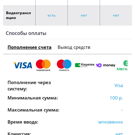
Видеотрансл
есть
нет
нет
яции
Способы оплаты
Пополнение счета
Вывод средств
Пополнение через
Visa
систему:
Минимальная сумма:
100 р.
Максимальная сумма:
-
Время ввода:
мгновенно
Комиссия:
нет