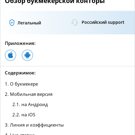
Обзор букмекерской конторы
Российский support
Легальный
Приложения:
Cодержимое:
1.
О букмекере
2.
Мобильная версия
2.1.
на Андроид
2.2.
на iOS
3.
Линия и коэффициенты