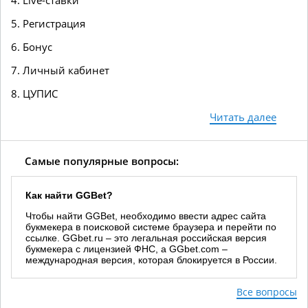
4.
Live-ставки
5.
Регистрация
6.
Бонус
7.
Личный кабинет
8.
ЦУПИС
Читать далее
9.
Вывод средств
Самые популярные вопросы:
10.
Демо счет
11.
Трансляция
Как найти GGBet?
12.
Методы платежей
Чтобы найти GGBet, необходимо ввести адрес сайта
букмекера в поисковой системе браузера и перейти по
13.
Служба поддержки
ссылке. GGbet.ru – это легальная российская версия
букмекера с лицензией ФНС, а GGbet.com –
14.
Рабочее зеркало
международная версия, которая блокируется в России.
15.
Вопросы и ответы
Все вопросы
16.
Плюсы и минусы