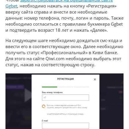
Ggbet
, необходимо нажать на кнопку «Регистрация»
вверху сайта справа и внести все необходимые
данные: номер телефона, почту, логин и пароль. Также
необходимо согласиться с правилами букмекера Ggbet
и подтвердить возраст 18 лет и нажать «Далее».
На следующем шаге необходимо дождаться смс-кода и
ввести его в соответствующее окно. Далее необходимо
получить статус «Профессиональный» в Киви банке.
Для этого на сайте Qiwi.com необходимо выбрать этот
статус, нажав на соответствующую строку.