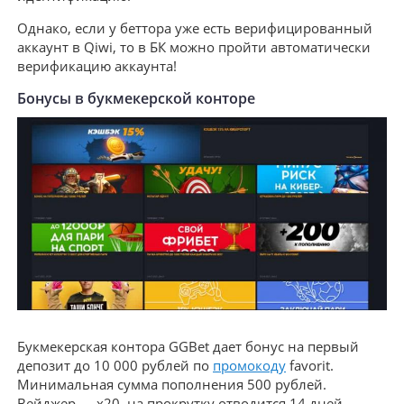
Однако, если у беттора уже есть верифицированный
аккаунт в Qiwi, то в БК можно пройти автоматически
верификацию аккаунта!
Бонусы в букмекерской конторе
Букмекерская контора GGBet дает бонус на первый
депозит до 10 000 рублей по
промокоду
favorit.
Минимальная сумма пополнения 500 рублей.
Вейджер — х20, на прокрутку отводится 14 дней.