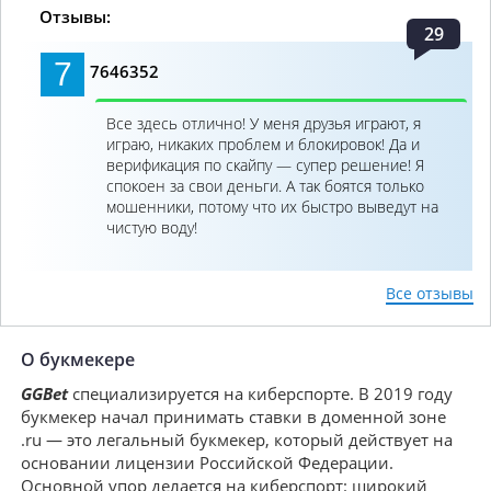
Отзывы:
Свернуть
29
7
7646352
Все здесь отлично! У меня друзья играют, я
играю, никаких проблем и блокировок! Да и
верификация по скайпу — супер решение! Я
спокоен за свои деньги. А так боятся только
мошенники, потому что их быстро выведут на
чистую воду!
Все отзывы
О букмекере
GGBet
специализируется на киберспорте. В 2019 году
букмекер начал принимать ставки в доменной зоне
.ru — это легальный букмекер, который действует на
основании лицензии Российской Федерации.
Основной упор делается на киберспорт: широкий