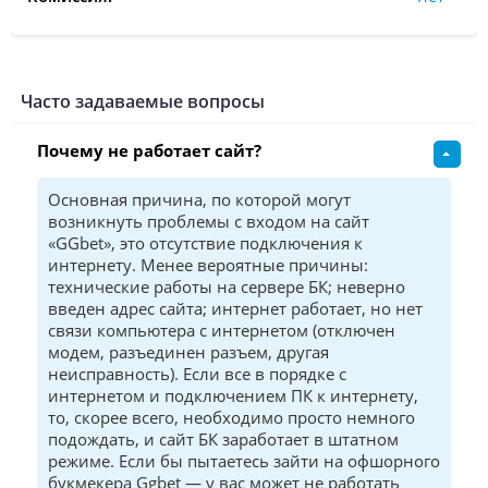
Часто задаваемые вопросы
Почему не работает сайт?
Основная причина, по которой могут
возникнуть проблемы с входом на сайт
«GGbet», это отсутствие подключения к
интернету. Менее вероятные причины:
технические работы на сервере БК; неверно
введен адрес сайта; интернет работает, но нет
связи компьютера с интернетом (отключен
модем, разъединен разъем, другая
неисправность). Если все в порядке с
интернетом и подключением ПК к интернету,
то, скорее всего, необходимо просто немного
подождать, и сайт БК заработает в штатном
режиме. Если бы пытаетесь зайти на офшорного
букмекера Ggbet — у вас может не работать