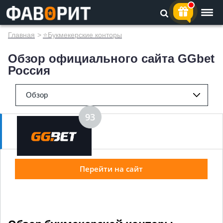
Главная
>
⭐Букмекерские конторы
Обзор официального сайта GGbet
Россия
Обзор
93
Перейти на сайт