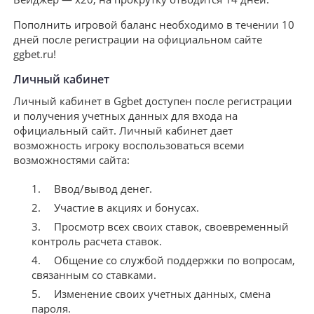
Пополнить игровой баланс необходимо в течении 10
дней после регистрации на официальном сайте
ggbet.ru!
Личный кабинет
Личный кабинет в Ggbet доступен после регистрации
и получения учетных данных для входа на
официальный сайт. Личный кабинет дает
возможность игроку воспользоваться всеми
возможностями сайта:
Ввод/вывод денег.
Участие в акциях и бонусах.
Просмотр всех своих ставок, своевременный
контроль расчета ставок.
Общение со службой поддержки по вопросам,
связанным со ставками.
Изменение своих учетных данных, смена
пароля.