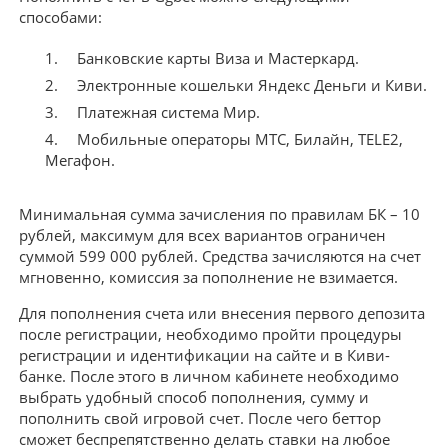
способами:
Банковские карты Виза и Мастеркард.
Электронные кошельки Яндекс Деньги и Киви.
Платежная система Мир.
Мобильные операторы МТС, Билайн, TELE2,
Мегафон.
Минимальная сумма зачисления по правилам БК – 10
рублей, максимум для всех вариантов ограничен
суммой 599 000 рублей. Средства зачисляются на счет
мгновенно, комиссия за пополнение не взимается.
Для пополнения счета или внесения первого депозита
после регистрации, необходимо пройти процедуры
регистрации и идентификации на сайте и в Киви-
банке. После этого в личном кабинете необходимо
выбрать удобный способ пополнения, сумму и
пополнить свой игровой счет. После чего беттор
сможет беспрепятственно делать ставки на любое