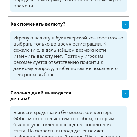
времени.
Как поменять валюту?
Игровую валюту в букмекерской конторе можно
выбрать только во время регистрации. К
сожалению, в дальнейшем возможности
изменить валюту нет. Поэтому игрокам
рекомендуется ответственно подойти к
данному вопросу, чтобы потом не пожалеть о
неверном выборе.
Сколько дней выводятся
деньги?
Вывести средства из букмекерской конторы
GGbet можно только тем способом, которым
было осуществлено последнее пополнение
счета. На скорость вывода денег влияет
выбранный платежный метод. Обычно деньги