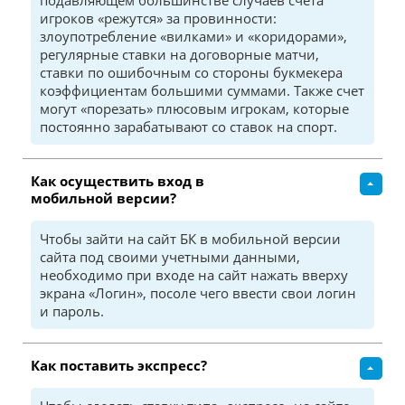
подавляющем большинстве случаев счета
игроков «режутся» за провинности:
злоупотребление «вилками» и «коридорами»,
регулярные ставки на договорные матчи,
ставки по ошибочным со стороны букмекера
коэффициентам большими суммами. Также счет
могут «порезать» плюсовым игрокам, которые
постоянно зарабатывают со ставок на спорт.
Как осуществить вход в
мобильной версии?
Чтобы зайти на сайт БК в мобильной версии
сайта под своими учетными данными,
необходимо при входе на сайт нажать вверху
экрана «Логин», посоле чего ввести свои логин
и пароль.
Как поставить экспресс?