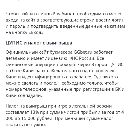
Чтобы зайти в личный кабинет, необходимо в меню
входа на сайт в соответствующие строки ввести логин
и пароль и подтвердить введенные данные нажатием
на кнопку «Вход».
ЦУПИС и налог с выигрыша
Официальный сайт букмекера GGbet.ru работает
легально и имеет лицензию ФНС России. Все
финансовые операции проходят через Второй ЦУПИС
на базе Киви-банка. Желательно создать кошелек
Киви и идентифицировать его заранее. Однако это
можно сделать и после. Необходимо только, чтобы
номера телефонов, указанные при регистрации в БК и
Киви совпадали.
Налог на выигрыш при игре в легальной версии
составляет 13% при сумме чистой прибыли за год от 4
000 до 15 000 рублей. При меньшей сумме налог
платить не нужно.