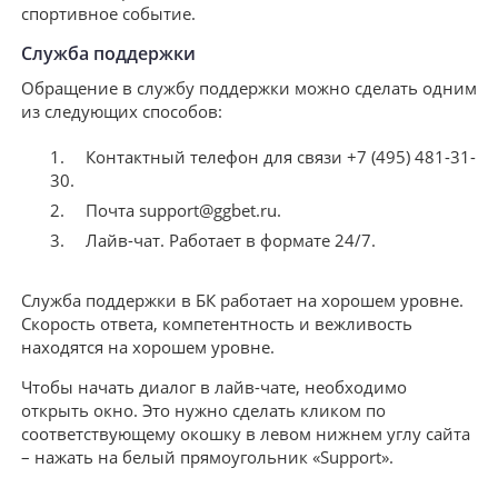
спортивное событие.
Служба поддержки
Обращение в службу поддержки можно сделать одним
из следующих способов:
Контактный телефон для связи +7 (495) 481-31-
30.
Почта support@ggbet.ru.
Лайв-чат. Работает в формате 24/7.
Служба поддержки в БК работает на хорошем уровне.
Скорость ответа, компетентность и вежливость
находятся на хорошем уровне.
Чтобы начать диалог в лайв-чате, необходимо
открыть окно. Это нужно сделать кликом по
соответствующему окошку в левом нижнем углу сайта
– нажать на белый прямоугольник «Support».