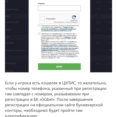
Если у игрока есть кошелек в ЦУПИС, то желательно,
чтобы номер телефона, указанный при регистрации
там совпадал с номером, указываемым при
регистрации в БК «GGbet». После завершения
регистрации на официальном сайте букмекерской
конторы, необходимо будет пройти там
идентификацию.