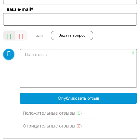
Ваш e-mail*
Задать вопрос
Положительные отзывы (
0
)
Отрицательные отзывы (
0
)