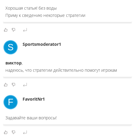
Хорошая статья! без воды
Приму к сведению некоторые стратегии
Sportsmoderator1
S
виктор
,
надеюсь, что стратегии действительно помогут игрокам
FavoritNr1
F
Задавайте ваши вопросы!