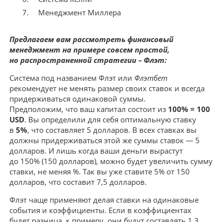
Менеджмент Миллера
Предлагаем вам рассмотреть финансовый
менеджмент на примере совсем простой,
но распространенной стратегии – Флэт:
Система под названием Флэт или
Флэтбет
рекомендует не менять размер своих ставок и всегда
придерживаться одинаковой суммы.
Предположим, что ваш капитал состоит из
100% = 100
USD
. Вы определили для себя оптимальную ставку
в
5%
, что составляет 5 долларов. В всех ставках вы
должны придерживаться этой же суммы ставок — 5
долларов. И лишь когда ваши деньги вырастут
до 150% (150 долларов), можно будет увеличить сумму
ставки, не меняя %. Так вы уже ставите 5% от 150
долларов, что составит 7,5 долларов.
Флэт чаще применяют делая ставки на одинаковые
события и коэффициенты. Если в коэффициентах
будет разница, к примеру, они будут составлять 1,3