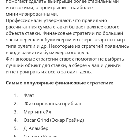
помогают сделать выигрыши более стабильными
и высокими, а проигрыши – наиболее
минимизированными.
Профессионалы утверждают, что правильно
рассчитанная сумма ставки бывает важнее самого
объекта ставки. Финансовые стратегии по большей
части перешли к букмекерам из сферы азартных игр
типа рулетки и др. Некоторые из стратегий появились
в ходе развития букмекерского дела.
Финансовые стратегии ставок помогают не выбрать
лучший объект для ставки, а сберечь ваши деньги
и не проиграть их всего за один день.
Самые популярные финансовые стратегии:
Флэт
Фиксированная прибыль
Мартингейл
Oscar Grind (Оскар Грайнд)
Д’ Аламбер
Система Келли