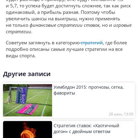
и 5,7, то успеха будет достигнуть сложнее, так как риск
одинаковый, а прибыль разная. Поэтому чтобы
увеличить шансы на выигрыш, нужно применять
не только
финансовые стратегии ставок
, но и
игровые
стратегии
.
Советуем заглянуть в категорию
стратегий
, где более
подробно описаны самые лучшие стратегии на все
виды спорта.
Другие записи
Уимблдон 2015: прогнозы, сетка,
фавориты
28 июн, 13:50
Стратегия ставок: «Хаотичный
догон» с двойным ответом