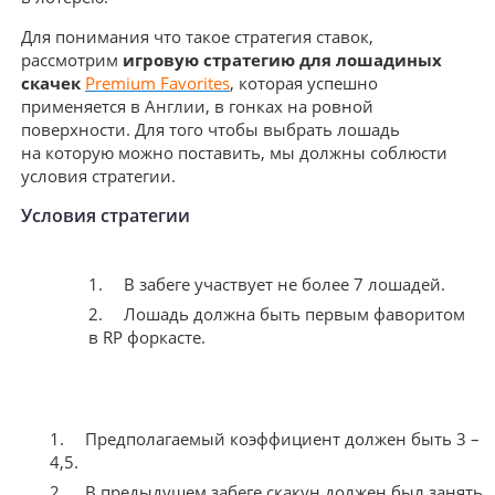
Для понимания что такое стратегия ставок,
рассмотрим
игровую стратегию для лошадиных
скачек
Premium Favorites
, которая успешно
применяется в Англии, в гонках на ровной
поверхности. Для того чтобы выбрать лошадь
на которую можно поставить, мы должны соблюсти
условия стратегии.
Условия стратегии
В забеге участвует не более 7 лошадей.
Лошадь должна быть первым фаворитом
в RP форкасте.
Предполагаемый коэффициент должен быть 3 –
4,5.
В предыдущем забеге скакун должен был занять