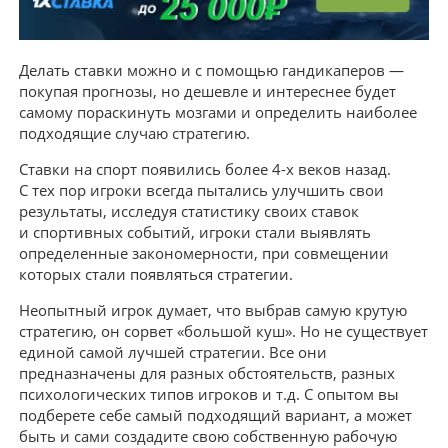
Делать ставки можно и с помощью гандикаперов —
покупая прогнозы, но дешевле и интереснее будет
самому пораскинуть мозгами и определить наиболее
подходящие случаю стратегию.
Ставки на спорт появились более 4-х веков назад.
С тех пор игроки всегда пытались улучшить свои
результаты, исследуя статистику своих ставок
и спортивных событий, игроки стали выявлять
определенные закономерности, при совмещении
которых стали появляться стратегии.
Неопытный игрок думает, что выбрав самую крутую
стратегию, он сорвет «большой куш». Но не существует
единой самой лучшей стратегии. Все они
предназначены для разных обстоятельств, разных
психологических типов игроков и т.д. С опытом вы
подберете себе самый подходящий вариант, а может
быть и сами создадите свою собственную рабочую