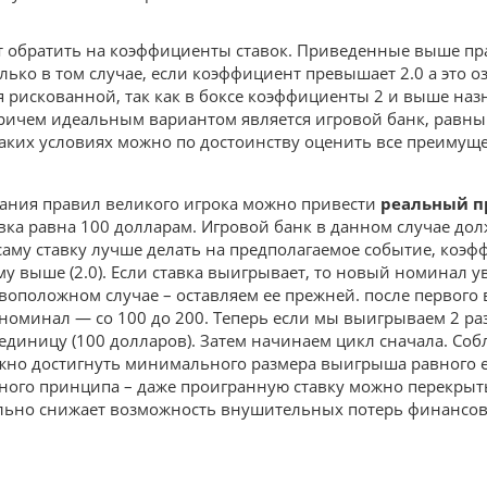
т обратить на коэффициенты ставок. Приведенные выше пр
ько в том случае, если коэффициент превышает 2.0 а это о
я рискованной, так как в боксе коэффициенты 2 и выше наз
ричем идеальным вариантом является игровой банк, равны
аких условиях можно по достоинству оценить все преимуще
мания правил великого игрока можно привести
реальный 
вка равна 100 долларам. Игровой банк в данном случае до
саму ставку лучше делать на предполагаемое событие, коэ
му выше (2.0). Если ставка выигрывает, то новый номинал 
ивоположном случае – оставляем ее прежней. после первог
 номинал — со 100 до 200. Теперь если мы выигрываем 2 ра
единицу (100 долларов). Затем начинаем цикл сначала. Со
жно достигнуть минимального размера выигрыша равного 
ного принципа – даже проигранную ставку можно перекрыт
льно снижает возможность внушительных потерь финансов