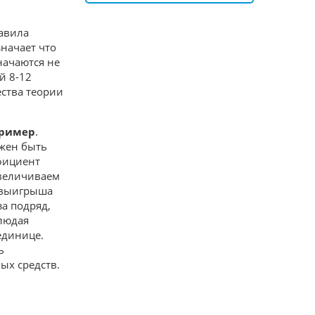
авила
значает что
начаются не
й 8-12
ства теории
пример
.
лжен быть
ффициент
увеличиваем
о выигрыша
за подряд,
блюдая
единице.
ь
ых средств.