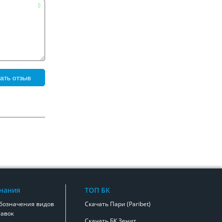
нания
TOП БК
бозначения видов
Скачать Пари (Paribet)
тавок
Скачать БК Зенит