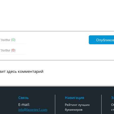
зывы (
0
)
зывы (
0
)
авит здесь комментарий
Связь
Навигация
З
E-mail:
Рейтинг лучших
О
info@favoritnr1.com
букмекеров
с