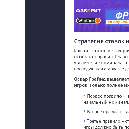
Стратегия ставок 
Как ни странно вся теор
несколько правил. Главна
увеличение номинала ст
последующая ставка не 
Оскар Грайнд выделяет
игрок. Только полное 
Первое правило – 
начальный номинал
Второе правило – д
Третье правило – с
игры должно быть п