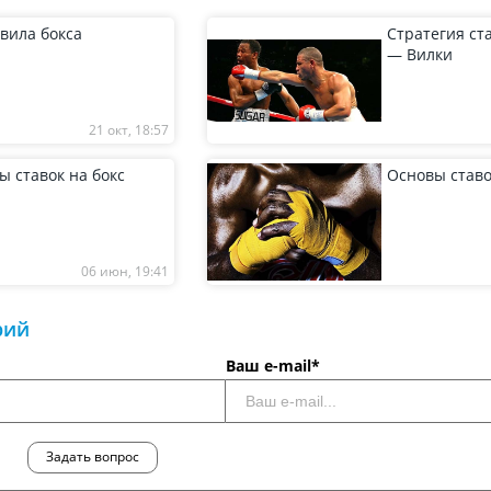
вила бокса
Стратегия ста
— Вилки
21 окт, 18:57
ы ставок на бокс
Основы ставо
06 июн, 19:41
рий
Ваш e-mail*
Задать вопрос