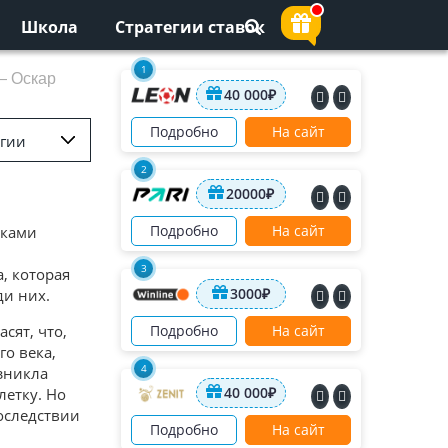
Школа
Стратегии ставок
1
— Оскар
40 000₽
Подробно
На сайт
егии
2
20000₽
Подробно
На сайт
иками
3
, которая
3000₽
ди них.
Подробно
На сайт
сят, что,
го века,
4
озникла
40 000₽
летку. Но
оследствии
Подробно
На сайт