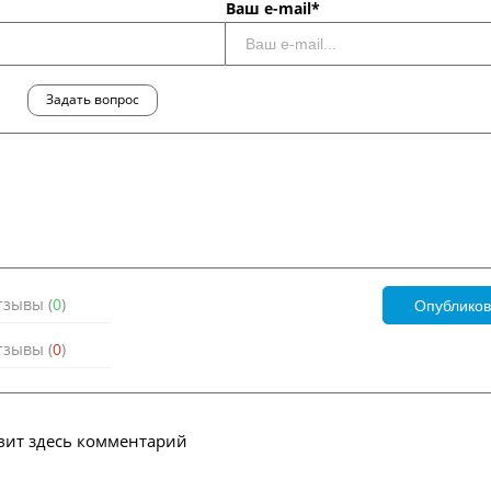
Ваш e-mail*
Задать вопрос
зывы (
0
)
зывы (
0
)
авит здесь комментарий