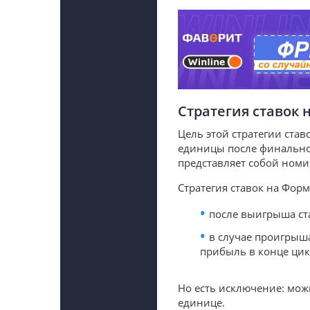
Стратегия ставок 
Цель этой стратегии ста
единицы после финально
представляет собой номи
Стратегия ставок на Фор
после выигрыша ст
в случае проигрыша
прибыль в конце цик
Но есть исключение: мож
единице.