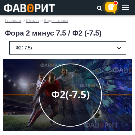
Главная
>
Школа
>
Виды ставок
Фора 2 минус 7.5 / Ф2 (-7.5)
Ф2(-7.5)