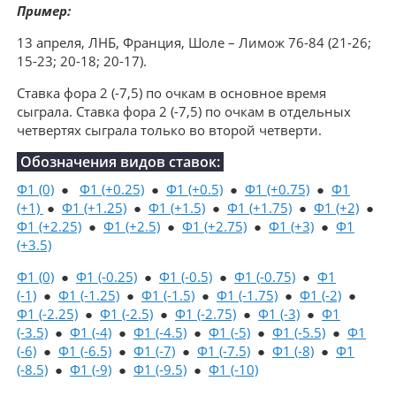
Пример:
13 апреля, ЛНБ, Франция, Шоле – Лимож 76-84 (21-26;
15-23; 20-18; 20-17).
Ставка фора 2 (-7,5) по очкам в основное время
сыграла. Ставка фора 2 (-7,5) по очкам в отдельных
четвертях сыграла только во второй четверти.
Обозначения видов ставок:
Ф1 (0)
●
Ф1 (+0.25)
●
Ф1 (+0.5)
●
Ф1 (+0.75)
●
Ф1
(+1)
●
Ф1 (+1.25)
●
Ф1 (+1.5)
●
Ф1 (+1.75)
●
Ф1 (+2)
●
Ф1 (+2.25)
●
Ф1 (+2.5)
●
Ф1 (+2.75)
●
Ф1 (+3)
●
Ф1
(+3.5)
Ф1 (0)
●
Ф1 (-0.25)
●
Ф1 (-0.5)
●
Ф1 (-0.75)
●
Ф1
(-1)
●
Ф1 (-1.25)
●
Ф1 (-1.5)
●
Ф1 (-1.75)
●
Ф1 (-2)
●
Ф1 (-2.25)
●
Ф1 (-2.5)
●
Ф1 (-2.75)
●
Ф1 (-3)
●
Ф1
(-3.5)
●
Ф1 (-4)
●
Ф1 (-4.5)
●
Ф1 (-5)
●
Ф1 (-5.5)
●
Ф1
(-6)
●
Ф1 (-6.5)
●
Ф1 (-7)
●
Ф1 (-7.5)
●
Ф1 (-8)
●
Ф1
(-8.5)
●
Ф1 (-9)
●
Ф1 (-9.5)
●
Ф1 (-10)