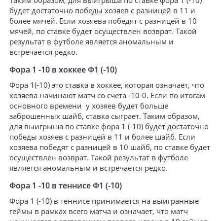
Таким образом, для выигрыша по ставке фора 1 (-10)
будет достаточно победы хозяев с разницей в 11 и
более мячей. Если хозяева победят с разницей в 10
мячей, по ставке будет осуществлен возврат. Такой
результат в футболе является аномальным и
встречается редко.
Фора 1 -10 в хоккее Ф1 (-10)
Фора 1(-10) это ставка в хоккее, которая означает, что
хозяева начинают матч со счета -10-0. Если по итогам
основного времени у хозяев будет больше
заброшенных шайб, ставка сыграет. Таким образом,
для выигрыша по ставке фора 1 (-10) будет достаточно
победы хозяев с разницей в 11 и более шайб. Если
хозяева победят с разницей в 10 шайб, по ставке будет
осуществлен возврат. Такой результат в футболе
является аномальным и встречается редко.
Фора 1 -10 в теннисе Ф1 (-10)
Фора 1 (-10) в теннисе принимается на выигранные
геймы в рамках всего матча и означает, что матч