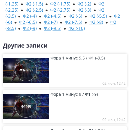
(-1.25)
●
Ф2 (-1.5)
●
Ф2 (-1.75)
●
Ф2 (-2)
●
Ф2
(-2.25)
●
Ф2 (-2.5)
●
Ф2 (-2.75)
●
Ф2 (-3)
●
Ф2
(-3.5)
●
Ф2 (-4)
●
Ф2 (-4.5)
●
Ф2 (-5)
●
Ф2 (-5.5)
●
Ф2
(-6)
●
Ф2 (-6.5)
●
Ф2 (-7)
●
Ф2 (-7.5)
●
Ф2 (-8)
●
Ф2
(-8.5)
●
Ф2 (-9)
●
Ф2 (-9.5)
●
Ф2 (-10)
Другие записи
Фора 1 минус 9.5 / Ф1 (-9.5)
02 июн, 12:42
Фора 1 минус 9 / Ф1 (-9)
02 июн, 12:42