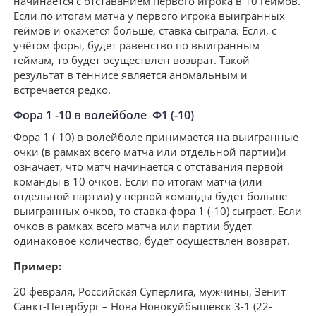
начинается с отставанием первого игрока в 10 геймов.
Если по итогам матча у первого игрока выигранных
геймов и окажется больше, ставка сыграла. Если, с
учётом форы, будет равенство по выигранным
геймам, то будет осуществлен возврат. Такой
результат в теннисе является аномальным и
встречается редко.
Фора 1 -10 в волейболе Ф1 (-10)
Фора 1 (-10) в волейболе принимается на выигранные
очки (в рамках всего матча или отдельной партии)и
означает, что матч начинается с отставания первой
команды в 10 очков. Если по итогам матча (или
отдельной партии) у первой команды будет больше
выигранных очков, то ставка фора 1 (-10) сыграет. Если
очков в рамках всего матча или партии будет
одинаковое количество, будет осуществлен возврат.
Пример:
20 февраля, Российская Суперлига, мужчины, Зенит
Санкт-Петербург – Нова Новокуйбышевск 3-1 (22-