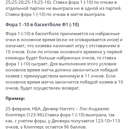
25;25-20;25-19;25-16). Ставка фора 1 (-10) по очкам в
отдельной партии не выиграла ни в одной из партий.
Ставка фора 1 (-10) по очкам в матче выиграла.
Фора 1 -10 в баскетболе Ф1 (-10)
Фора 1 (-10) в баскетболе принимается на набранные
очки в основное время (если не оговаривается иное) и
означает, что хозяева начинают игру с отставанием в
10 очков. Если по итогам основного времени у первой
команды будет больше набранных очков, то ставка
фора 1 (-10) сыграет. Для выполнения этого условия
основное время матча должно закончиться победой
хозяев с преимуществом минимум в 11 очков. Если
основное время матча закончится победой хозяев в 10
очков, будет осуществлен возврат.
Пример:
25 февраля, НБА, Денвер Наггетс – Лос-Анджелес
Клипперс (123-96).Ставка фора 1 (-10) выиграла, так
как, с учетом форы, у Денвера получается 123-10=113
очков, у Клипперс остается 96 баллов.