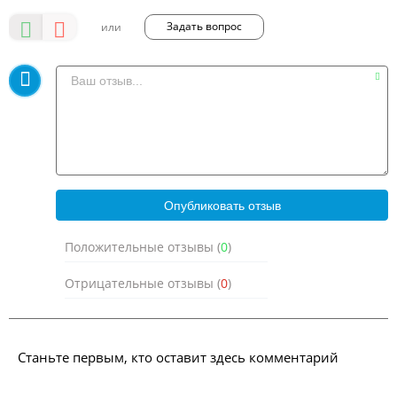
Задать вопрос
Положительные отзывы (
0
)
Отрицательные отзывы (
0
)
Станьте первым, кто оставит здесь комментарий