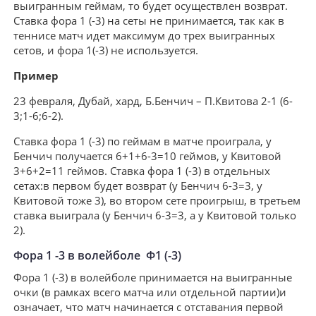
выигранным геймам, то будет осуществлен возврат.
Ставка фора 1 (-3) на сеты не принимается, так как в
теннисе матч идет максимум до трех выигранных
сетов, и фора 1(-3) не используется.
Пример
23 февраля, Дубай, хард, Б.Бенчич – П.Квитова 2-1 (6-
3;1-6;6-2).
Ставка фора 1 (-3) по геймам в матче проиграла, у
Бенчич получается 6+1+6-3=10 геймов, у Квитовой
3+6+2=11 геймов. Ставка фора 1 (-3) в отдельных
сетах:в первом будет возврат (у Бенчич 6-3=3, у
Квитовой тоже 3), во втором сете проигрыш, в третьем
ставка выиграла (у Бенчич 6-3=3, а у Квитовой только
2).
Фора 1 -3 в волейболе Ф1 (-3)
Фора 1 (-3) в волейболе принимается на выигранные
очки (в рамках всего матча или отдельной партии)и
означает, что матч начинается с отставания первой