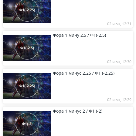
02 июн, 12:31
Фора 1 мину 2,5 / Ф1(-2.5)
02 июн, 12:30
Фора 1 минус 2.25 / Ф1 (-2.25)
02 июн, 12:29
Фора 1 минус 2 / Ф1 (-2)