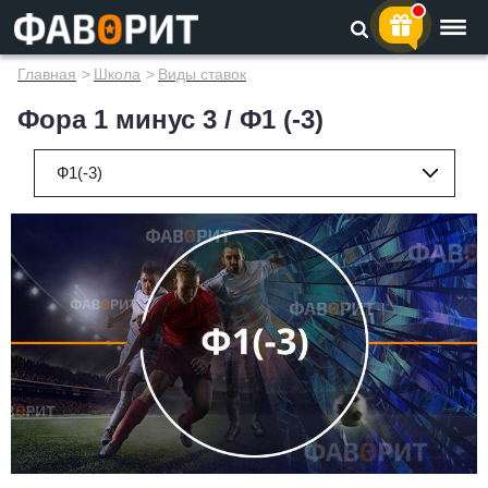
Главная
>
Школа
>
Виды ставок
Фора 1 минус 3 / Ф1 (-3)
Ф1(-3)