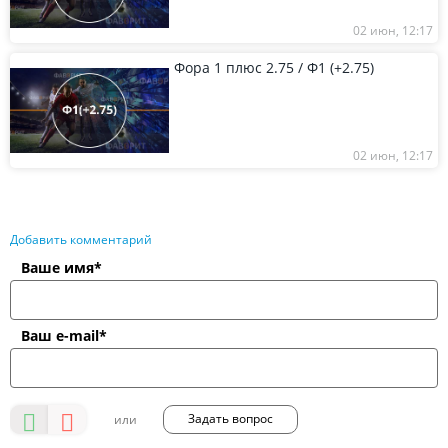
02 июн, 12:17
Фора 1 плюс 2.75 / Ф1 (+2.75)
02 июн, 12:17
Добавить комментарий
Ваше имя*
Ваш e-mail*
Задать вопрос