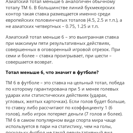
Азиатский тотал меньше 6 аналогичен обычному
тоталу ТМ 6. В большинстве линий букмекерских
контор такая ставка размещается именно среди
европейских половинчатых тоталов (4.5, 2.5 и т.п.), а
не азиатских четвертных – 0.75, 1.25 и т.п.
Азиатский тотал меньше 6 – это выигранная ставка
при максимум пяти результативных действиях,
совершенных в оговоренный игровой отрезок. При
семи и более – ставка проигрывает, при шести –
совершается возврат.
Тотал меньше 6, что значит в футболе?
ТМ 6 в футболе – это ставка на цельный тотал, победа
по которому гарантирована при 5 и менее голевых
ударах или статистических действиях (ударах,
угловых, желтых карточках). Если голов будет больше,
то ставку либо рассчитают по коэффициенту 1 (6
голов), либо игрок потеряет деньги (7 голов и более).
ТМ 6 в самом популярном виде спорта мира чаще
используется в пари на статистику, чем на голы,
поскольку футбол не такой результативный вид