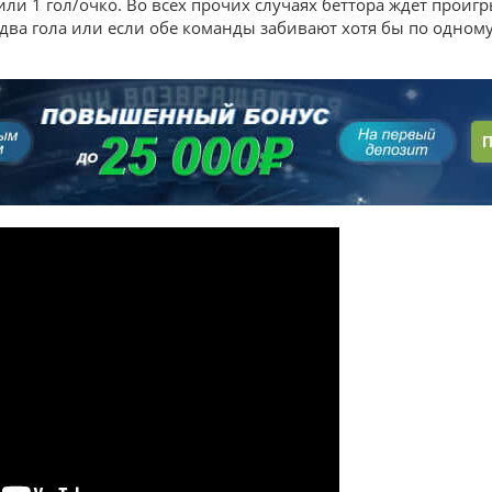
ли 1 гол/очко. Во всех прочих случаях беттора ждет проиг
два гола или если обе команды забивают хотя бы по одному