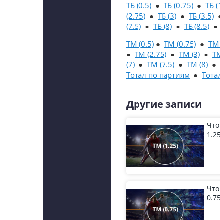
ТБ (0.5)
●
ТБ (0.75)
●
ТБ (
(2.75)
●
ТБ (3)
●
ТБ (3.5)
(7.5)
●
ТБ (8)
●
ТБ (8.5)
ТМ (0.5)
●
ТМ (0.75)
●
ТМ 
●
ТМ (2.75)
●
ТМ (3)
●
ТМ
(7)
●
ТМ (7.5)
●
ТМ (8)
●
Тотал по партиям
●
Тота
Другие записи
Что
1.2
Что
0.7