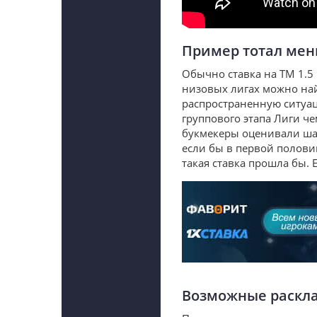
Пример тотал мен
Обычно ставка на ТМ 1.5
низовых лигах можно най
распространенную ситуаци
группового этапа Лиги ч
букмекеры оценивали шан
если бы в первой полови
такая ставка прошла бы. 
Возможные раскла