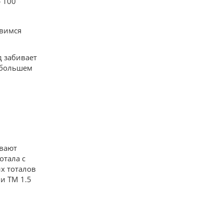
 100
овимся
д забивает
и большем
ывают
отала с
их тоталов
 и ТМ 1.5