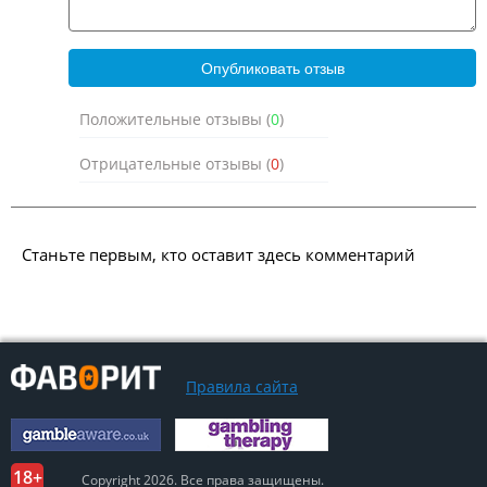
Положительные отзывы (
0
)
Отрицательные отзывы (
0
)
Станьте первым, кто оставит здесь комментарий
Правила сайта
Copyright 2026. Все права защищены.