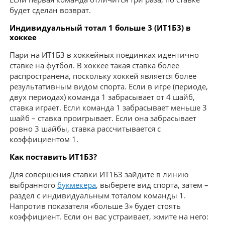
будет сделан возврат.
Индивидуальный тотал 1 больше 3 (ИТ1Б3) в
хоккее
Пари на ИТ1Б3 в хоккейных поединках идентично
ставке на футбол. В хоккее такая ставка более
распространена, поскольку хоккей является более
результативным видом спорта. Если в игре (периоде,
двух периодах) команда 1 забрасывает от 4 шайб,
ставка играет. Если команда 1 забрасывает меньше 3
шайб – ставка проигрывает. Если она забрасывает
ровно 3 шайбы, ставка рассчитывается с
коэффициентом 1.
Как поставить ИТ1Б3?
Для совершения ставки ИТ1Б3 зайдите в линию
выбранного
букмекера
, выберете вид спорта, затем –
раздел с индивидуальным тоталом команды 1.
Напротив показателя «больше 3» будет стоять
коэффициент. Если он вас устраивает, жмите на него: