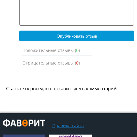
Положительные отзывы (
0
)
Отрицательные отзывы (
0
)
Станьте первым, кто оставит здесь комментарий
Правила сайта