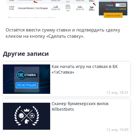
Остаётся ввести сумму ставки и подтвердить сделку
кликом на кнопку «Сделать ставку».
Другие записи
Как начать игру на ставках в БК
«1хСтавка»
12 апр, 18:31
Cканер букмекерских вилок
Allbestbets
12 апр, 16:00