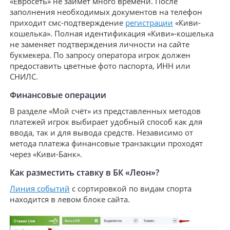
«Евросеть» не займёт много времени. После
заполнения необходимых документов на телефон
приходит смс-подтверждение
регистрации
«Киви-
кошелька». Полная идентификация «Киви»-кошелька
не заменяет подтверждения личности на сайте
букмекера. По запросу оператора игрок должен
предоставить цветные фото паспорта, ИНН или
СНИЛС.
Финансовые операции
В разделе «Мой счёт» из представленных методов
платежей игрок выбирает удобный способ как для
ввода, так и для вывода средств. Независимо от
метода платежа финансовые транзакции проходят
через «Киви-Банк».
Как разместить ставку в БК «Леон»?
Линия событий
с сортировкой по видам спорта
находится в левом блоке сайта.