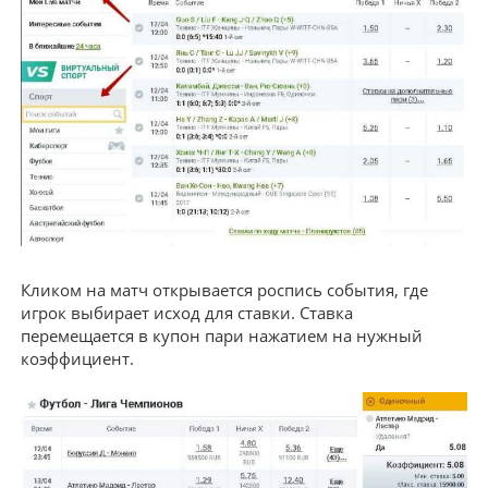
Кликом на матч открывается роспись события, где
игрок выбирает исход для ставки. Ставка
перемещается в купон пари нажатием на нужный
коэффициент.