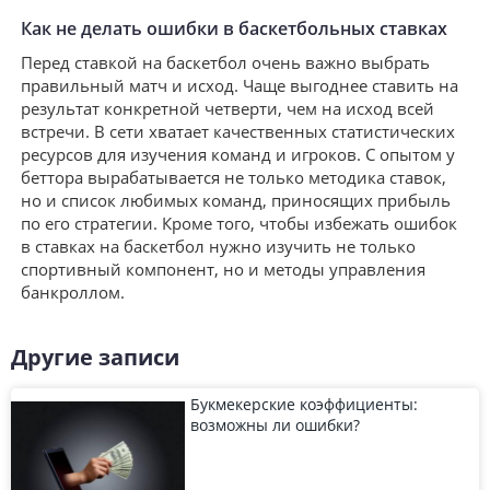
Как не делать ошибки в баскетбольных ставках
Перед ставкой на баскетбол очень важно выбрать
правильный матч и исход. Чаще выгоднее ставить на
результат конкретной четверти, чем на исход всей
встречи. В сети хватает качественных статистических
ресурсов для изучения команд и игроков. С опытом у
беттора вырабатывается не только методика ставок,
но и список любимых команд, приносящих прибыль
по его стратегии. Кроме того, чтобы избежать ошибок
в ставках на баскетбол нужно изучить не только
спортивный компонент, но и методы управления
банкроллом.
Другие записи
Букмекерские коэффициенты:
возможны ли ошибки?