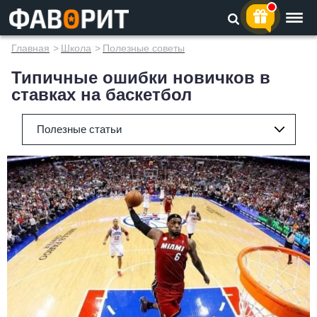
Главная
>
Школа
>
Полезные советы
Типичные ошибки новичков в
ставках на баскетбол
Полезные статьи